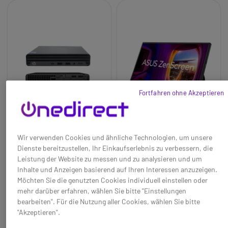
Fortfahren ohne Akzeptieren
Wir verwenden Cookies und ähnliche Technologien, um unsere
HP Mini-PC conference
ASUS ZenScreen
Dienste bereitzustellen, Ihr Einkaufserlebnis zu verbessern, die
G9
MB16AHV – tragbarer
FHD-Monitor
Leistung der Website zu messen und zu analysieren und um
Baseline:
Vorformatierter Mini-
Baseline:
Tragbarer 15,6-Zoll-
Inhalte und Anzeigen basierend auf Ihren Interessen anzuzeigen.
Konferenz-PC für Microsoft
Full-HD-Monitor mit USB-C
Möchten Sie die genutzten Cookies individuell einstellen oder
Teams Räume mit
und Mini-HDMI, ideal für
mehr darüber erfahren, wählen Sie bitte "Einstellungen
Unterstützung für 2
Homeoffice, Präsentationen
1774,25 €
349,95 €
bearbeiten". Für die Nutzung aller Cookies, wählen Sie bitte
991,95 €
164,95 €
Bildschirme und
und mobiles Arbeiten.
-44%
-53%
"Akzeptieren".
Selbstreparatur
Brand:
Asus
Ref: POPCHPG9
Ref: ASUMB16AHV
Brand:
HP
Long_description: