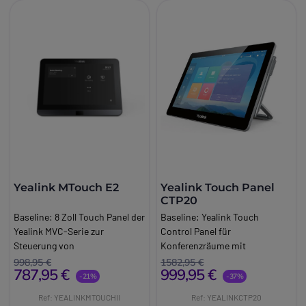
Yealink MTouch E2
Yealink Touch Panel
CTP20
Baseline:
8 Zoll Touch Panel der
Baseline:
Yealink Touch
Yealink MVC-Serie zur
Control Panel für
Steuerung von
Konferenzräume mit
Videokonferenzräumen
Videokonferenzunterstützung
998,95 €
1582,95 €
787,95 €
999,95 €
Brand:
Yealink
Brand:
Yealink
-21%
-37%
Long_description:
Long_description:
Ref: YEALINKMTOUCHII
Ref: YEALINKCTP20
Yealink MTouch E2
Yealink Touch Panel CTP20