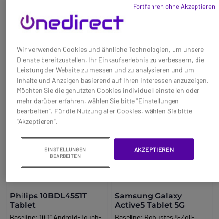
449,95 €
631,95 €
Fortfahren ohne Akzeptieren
Außeneinsätze.
Schutzklasse IP68 und
-3%
Brand:
Cleyver
Samsung Knox.
Ref: ODXTREMTAB105G
Ref: SAMGALTAB105G
Info:
Android
Info:
Android
Long_description:
Jetzt kaufen
Jetzt kaufen
Wir verwenden Cookies und ähnliche Technologien, um unsere
Samsung Galaxy Tab Active5
Dienste bereitzustellen, Ihr Einkaufserlebnis zu verbessern, die
Pro 5G für robuste und sichere
Leistung der Website zu messen und zu analysieren und um
Mobilität im Geschäftsleben
Inhalte und Anzeigen basierend auf Ihren Interessen anzuzeigen.
Das Samsung Galaxy Tab
Möchten Sie die genutzten Cookies individuell einstellen oder
Active5 Pro 5G Enterprise
mehr darüber erfahren, wählen Sie bitte "Einstellungen
Edition ist ein robustes 10,1-
bearbeiten". Für die Nutzung aller Cookies, wählen Sie bitte
Zoll-Business-Tablet, das für
"Akzeptieren".
Unternehmen konzipiert
wurde, die Betriebskontinuität,
physische
AKZEPTIEREN
EINSTELLUNGEN
Widerstandsfähigkeit und
BEARBEITEN
fortschrittliche Konnektivität
benötigen. Sein Design ist auf
Außendienst, Logistik,
Einzelhandel, Wartung,
Philips 10BDL4551T
Samsung Galaxy
Industrie und Transport
Tablet
Active5 Tablet 5G
ausgerichtet.
Baseline:
10,1'' Android-Touch-
Baseline:
Robustes 8-Zoll-