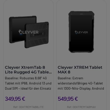
Cleyver XtremTab 8
Cleyver XTREM Tablet
Lite Rugged 4G Tablet
MAX 8
IP68
Baseline:
Robustes 8,68" 4G
Baseline:
Extrem
Tablet mit IP68, Android 13 und
widerstandsfähiges 4G-Tablet
Dual SIM – ideal für den Einsatz
mit 1300-Nits-Display, Android
im Innen- und Außenbereich.
12, HDMI, 12.000-mAh-Akku
349,95 €
549,95 €
Brand:
Cleyver
und 48-MP-Kamera für den
Info:
Android
extremen Einsatz
Ref: ODXTREMTAB8LITE
Ref: ODXTREMTABMAX
Brand:
Cleyver