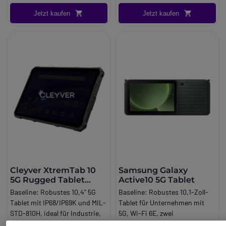
Info:
Android
Jetzt kaufen
Jetzt kaufen
Cleyver XtremTab 10
Samsung Galaxy
5G Rugged Tablet
Active10 5G Tablet
IP69K
Baseline:
Robustes 10,4" 5G
Baseline:
Robustes 10,1-Zoll-
Tablet mit IP68/IP69K und MIL-
Tablet für Unternehmen mit
STD-810H, ideal für Industrie,
5G, Wi-Fi 6E, zwei
Baustellen und anspruchsvolle
austauschbaren Akkus,
649,95 €