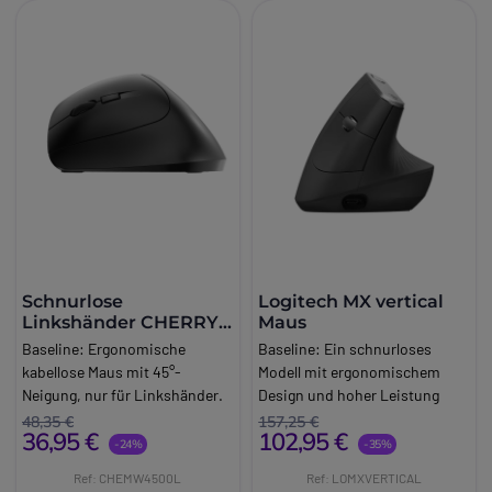
Schnurlose
Logitech MX vertical
Linkshänder CHERRY
Maus
Maus MW-4500
Baseline:
Ergonomische
Baseline:
Ein schnurloses
schwarz
kabellose Maus mit 45°-
Modell mit ergonomischem
Neigung, nur für Linkshänder.
Design und hoher Leistung
Brand:
CHERRY
Brand:
Logitech
48,35 €
157,25 €
36,95 €
102,95 €
Long_description:
Long_description:
-24%
-35%
Linkshänder-Funkmaus
Logitech MX vertical Maus
Ref: CHEMW4500L
Ref: LOMXVERTICAL
CHERRY MW-4500 schwarz
Die Logitech MX verticale ist