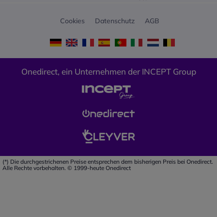
zwischen Endgeräten
Anrufweiterleitung mit
Cookies
Datenschutz
AGB
Request/Wiederherstellungsfunktion
Speichern von Datum und
Uhrzeit im Falle eines
Stromausfalls
230V Stromversorgung
Onedirect, ein Unternehmen der INCEPT Group
DECT- und GAP-Standards
Abmessungen: 92 x 120 x 40
mm
Gewicht: 116g
(*) Die durchgestrichenen Preise entsprechen dem bisherigen Preis bei Onedirect.
Alle Rechte vorbehalten. © 1999-heute Onedirect