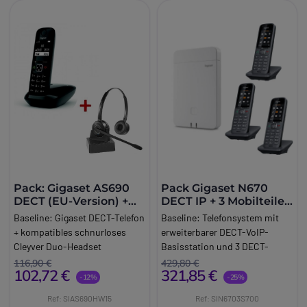
Pack: Gigaset AS690
Pack Gigaset N670
DECT (EU-Version) +
DECT IP + 3 Mobilteile
Cleyver HW15 GAP
S700H PRO
Baseline:
Gigaset DECT-Telefon
Baseline:
Telefonsystem mit
Headset
+ kompatibles schnurloses
erweiterbarer DECT-VoIP-
Cleyver Duo-Headset
Basisstation und 3 DECT-
Brand:
Gigaset
Mobilteilen mit Bluetooth, ideal
116,90 €
429,80 €
102,72 €
321,85 €
Long_description:
für die Aufrechterhaltung einer
-12%
-25%
Gigaset - AS690 DECT
zuverlässigen Kommunikation
Ref: SIAS690HW15
Ref: SIN6703S700
Kompaktes DECT-Telefon
in Ihren Räumlichkeiten.