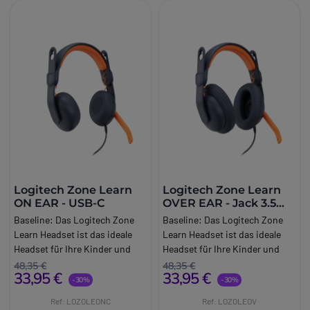
Logitech Zone Learn
Logitech Zone Learn
ON EAR - USB-C
OVER EAR - Jack 3.5
mm
Baseline:
Das Logitech Zone
Baseline:
Das Logitech Zone
Learn Headset ist das ideale
Learn Headset ist das ideale
Headset für Ihre Kinder und
Headset für Ihre Kinder und
garantiert einen hohen
garantiert einen hohen
48,35 €
48,35 €
33,95 €
33,95 €
Tragekomfort!
Tragekomfort!
-30%
-30%
Brand:
Logitech
Brand:
Logitech
Ref: LOZOLEONC
Ref: LOZOLEOV
Long_description:
Long_description: