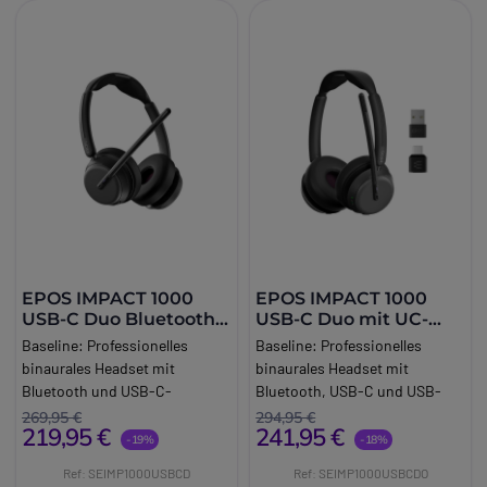
EPOS IMPACT 1000
EPOS IMPACT 1000
USB-C Duo Bluetooth
USB-C Duo mit UC-
UC
Dongle
Baseline:
Professionelles
Baseline:
Professionelles
binaurales Headset mit
binaurales Headset mit
Bluetooth und USB-C-
Bluetooth, USB-C und USB-
Anschluss, das für klare
Adapter BTD 900c für optimale
269,95 €
294,95 €
219,95 €
241,95 €
Gesprächsqualität, bessere
Konnektivität und hochwertige
-19%
-18%
Konzentration und hohen
Telefonate in hybriden
Ref: SEIMP1000USBCD
Ref: SEIMP1000USBCDO
Tragekomfort bei langen
Arbeitsumgebungen.