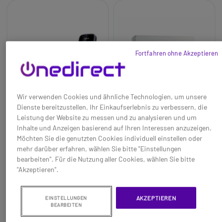
Fortfahren ohne Akzeptieren
Wir verwenden Cookies und ähnliche Technologien, um unsere
Dienste bereitzustellen, Ihr Einkaufserlebnis zu verbessern, die
Leistung der Website zu messen und zu analysieren und um
Inhalte und Anzeigen basierend auf Ihren Interessen anzuzeigen.
Gigaset N530 IP +
Gigaset N530 IP PRO
Möchten Sie die genutzten Cookies individuell einstellen oder
S700H PRO
mehr darüber erfahren, wählen Sie bitte "Einstellungen
Baseline:
Professionelles
Baseline:
Kompakte, sichere
bearbeiten". Für die Nutzung aller Cookies, wählen Sie bitte
DECT-Kommunikationssystem
und skalierbare IP-DECT-
"Akzeptieren".
für kleine Unternehmen mit bis
Station, die 8 SIP-Accounts
zu 8 Nutzern und SIP-Konten
unterstützt und sich perfekt für
144,95 €
74,95 €
99,95 €
53,95 €
AKZEPTIEREN
EINSTELLUNGEN
Brand:
Gigaset
kleine Unternehmen eignet.
-31%
-28%
BEARBEITEN
Long_description:
Brand:
Gigaset Pro
Ref: SIN530IPS700H
Ref: SIN530IPPRO
Gigaset N530 IP PRO + S700H
Long_description: