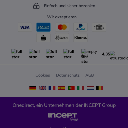
Gesprächszeit und 320h
Einfach und sicher bezahlen
Standby-Zeit
Funktionen: AML, Vibration,
Wir akzeptieren
Kalender, Zugriff auf mobile
Verzeichnisse
Robustheit: Kratz- und
desinfektionsmittelbeständige
Oberfläche
Abmessungen und Gewicht:
4,35
133 x 52 x 22 mm (Hörer), 114 g
mit Akku
Kompatibilität: Gigaset
N530/N610/N670/N770/N870/N87
Cookies
Datenschutz
AGB
Systeme und CAT-iq/GAP
Basen
Farbe: Dunkel-Titan
Onedirect, ein Unternehmen der INCEPT Group