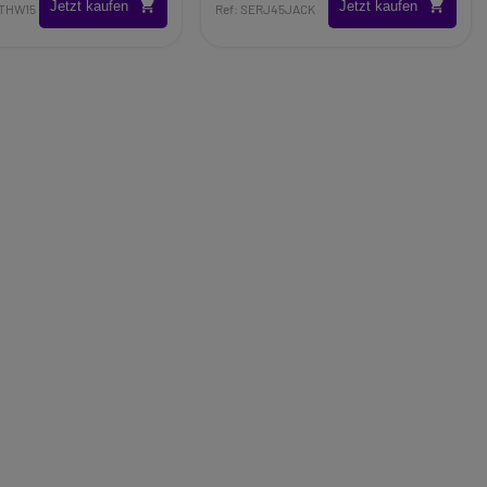
Jetzt kaufen
Jetzt kaufen
0THW15
Ref: SERJ45JACK
15
 Headset für schnurloses
Technologie:
 mit allen schnurlosen
onen auf dem Markt
it
terdrückung: eliminiert
dgeräusche für klare
ion 2 Kopfhörer
r Schutz
 Meter Reichweite
adset integriertes Busy
ng: In weniger als 2
bgeschlossen
660 Trio
nd intuitives DECT-
t externer Basisstation