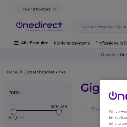
Hilfe und Kontakt
Alle Produkte
Konferenzsysteme
Professionelle 
Onedirect
Gar
Home
Gigaset headset klinke
Gigaset
PREIS
197€
,00 €
1 - 5 von
5
gefundene
Wir verwen
Einkaufser
20€
,00 €
Inhalte un