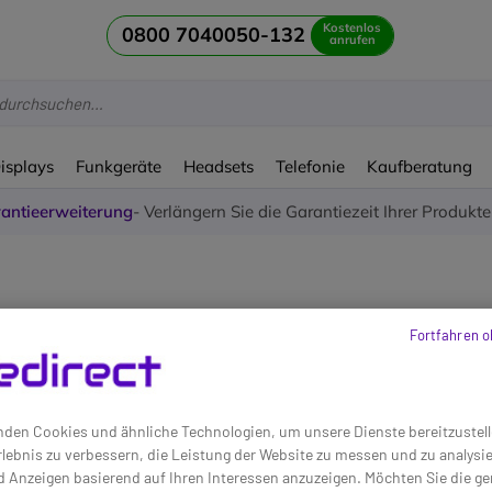
Kostenlos
0800 7040050-132
anrufen
Displays
Funkgeräte
Headsets
Telefonie
Kaufberatung
antieerweiterung
- Verlängern Sie die Garantiezeit Ihrer Produkt
 Headset Klinke
Fortfahren o
n Artikeln
den Cookies und ähnliche Technologien, um unsere Dienste bereitzustell
lebnis zu verbessern, die Leistung der Website zu messen und zu analys
d Anzeigen basierend auf Ihren Interessen anzuzeigen. Möchten Sie die g