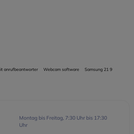
-Zoll-TFT-Farbdisplay
grundbeleuchtung
auch im
hmodus
vigationstaste
ss über Mikro-USB, 2,5-
n-Kopfhörerbuchse
h: Bis zu 400 Kontakte
s 3 Telefonnummern
laches Design
on: Kann auf deutsche
mit anrufbeantworter
Webcam software
Samsung 21 9
he umgestellt werden
edienungsanleitung ist
wnload verfügbar
 Performance bietet
 außergewöhnliche
ät.
Montag bis Freitag, 7:30 Uhr bis 17:30
Uhr
Technologie: