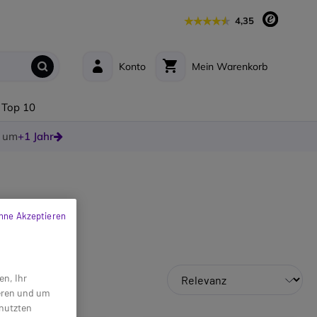
4,35
Konto
Mein Warenkorb
Top 10
e um
+1 Jahr
hne Akzeptieren
en, Ihr
ieren und um
enutzten