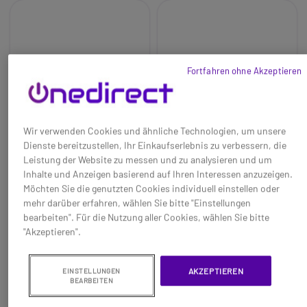
Fortfahren ohne Akzeptieren
Wir verwenden Cookies und ähnliche Technologien, um unsere
Dienste bereitzustellen, Ihr Einkaufserlebnis zu verbessern, die
Leistung der Website zu messen und zu analysieren und um
Inhalte und Anzeigen basierend auf Ihren Interessen anzuzeigen.
Yeastar TA3200
TP-Link M7450
Möchten Sie die genutzten Cookies individuell einstellen oder
mehr darüber erfahren, wählen Sie bitte "Einstellungen
bearbeiten". Für die Nutzung aller Cookies, wählen Sie bitte
Baseline:
Analog-Telefon-
Baseline:
Mobiler Router 4G+
"Akzeptieren".
Adapter mit 32 FXS-
LTE Cat 6 - Wi-Fi AC1200 -
Anschlüssen, um die analoge
Akku 3000 mAh
Linie zu einem IP-Netz zu
Brand:
TPLINK
835,95 €
180,95 €
AKZEPTIEREN
799,95 €
141,95 €
EINSTELLUNGEN
konvertieren
Long_description:
-4%
-22%
BEARBEITEN
Brand:
Yeastar
TP-Link M7450
Ref: YEASTA3200
Ref: TPLM7450
Long_description:
Breitbandkonnektivität, wo