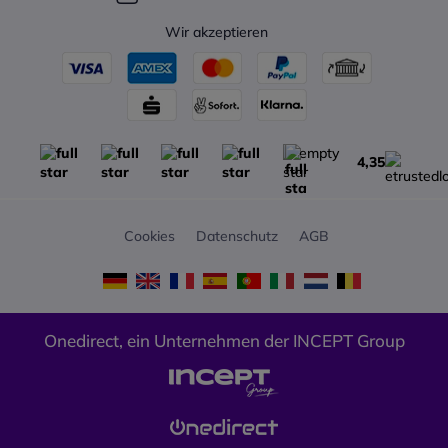
Navigieren in den Menüs zu
verringern und Ihre
Wir akzeptieren
betriebliche Effizienz zu
steigern.
Zwei Gigabit-Ethernet-Ports
bieten schnelle, zuverlässige
Verbindungen mit Redundanz
für unternehmenskritische
4,35
Umgebungen. Die
Unterstützung von Power over
Ethernet (PoE) vereinfacht die
Cookies
Datenschutz
AGB
Bereitstellung, da keine
separaten Stromadapter
erforderlich sind. Ein USB 2.0
Typ A-Port ermöglicht den
Anschluss von externem
Onedirect, ein Unternehmen der INCEPT Group
Zubehör und Geräten und
erweitert die Möglichkeiten des
Telefons.
Zu
den fortschrittlichen
Funktionen für die