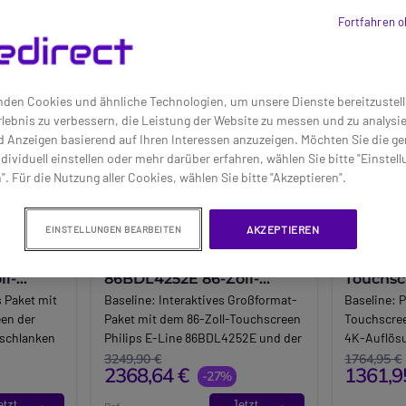
Fortfahren o
den Cookies und ähnliche Technologien, um unsere Dienste bereitzustell
lebnis zu verbessern, die Leistung der Website zu messen und zu analys
d Anzeigen basierend auf Ihren Interessen anzuzeigen. Möchten Sie die g
dividuell einstellen oder mehr darüber erfahren, wählen Sie bitte "Einstel
". Für die Nutzung aller Cookies, wählen Sie bitte "Akzeptieren".
AKZEPTIEREN
EINSTELLUNGEN BEARBEITEN
e
Pack Philips E-Line
Philips
ll-
86BDL4252E 86-Zoll-
Touchsc
Touchscreen +
s Paket mit
Baseline:
Interaktives Großformat-
Baseline:
P
-Tech
Wandhalterung B-Tech
een der
Paket mit dem 86-Zoll-Touchscreen
Touchscree
BT9903
 schlanken
Philips E-Line 86BDL4252E und der
4K-Auflösu
T8441: eine
Wandhalterung XL B-Tech BT9903:
interaktiv
3249,90 €
1764,95 €
2368,64 €
1361,9
 Lösung für
eine fest installierte, robuste und
-27%
Selbstbedi
visuell ansprechende Lösung für
digitale In
etzt
Jetzt
Ref: