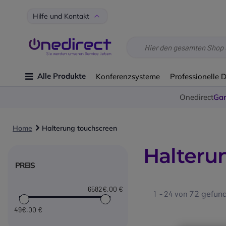
Hilfe und Kontakt
Alle Produkte
Konferenzsysteme
Professionelle 
Onedirect
Gar
Home
Halterung touchscreen
Halteru
PREIS
6582€
,00 €
1 - 24 von
72
gefund
49€
,00 €