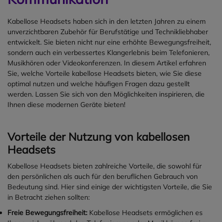
TeamsEmpfohlene
der OpenRun Pro 2 ist für alle
Akkulaufzeit:
bis zu 15 Stunden
was es ideal für laute
NutzungBüro, Großraumbüro,
Bedingungen gerüstet und
Schnellladung:
5 Minuten für 2
Umgebungen macht. Der 35-
Kabellose Headsets haben sich in den letzten Jahren zu einem
Homeoffice und hybrides
lässt sich nicht von Nässe
Stunden Gesprächszeit
mm-Treiber liefert einen
unverzichtbaren Zubehör für Berufstätige und Technikliebhaber
ArbeitenFarbeSchwarz
aufhalten.
Kompatibilität:
Windows 8+,
Frequenzbereich von
20 Hz bis
entwickelt. Sie bieten nicht nur eine erhöhte Bewegungsfreiheit,
Klare Anrufe
macOS 10.15+, mobile Geräte
20 kHz
(Musik) und bis
8 kHz
im
sondern auch ein verbessertes Klangerlebnis beim Telefonieren,
Mit einem fortschrittlichen KI-
Abmessungen:
180 x 139 x 75
Gesprächsmodus.
Musikhören oder Videokonferenzen. In diesem Artikel erfahren
Algorithmus zur
mm
Komfort & Langlebigkeit
Sie, welche Vorteile kabellose Headsets bieten, wie Sie diese
Geräuschunterdrückung
Empfohlene Nutzung:
Büro /
Mit ca.
285 g
ist das Headset
optimal nutzen und welche häufigen Fragen dazu gestellt
sorgen die doppelten
Callcenter
angenehm leicht. Zwei Paar
werden. Lassen Sie sich von den Möglichkeiten inspirieren, die
Mikrofone für klare
Ohrpolster (Over-Ear & On-Ear)
Ihnen diese modernen Geräte bieten!
Sprachübertragung, selbst in
aus Memory-Foam bieten
lauten Umgebungen. Ideal für
individuellen Tragekomfort.
Anrufe während des Sports
Vorteile der Nutzung von kabellosen
Das Design ist robust und für
oder unterwegs.
den täglichen Einsatz
Headsets
Die SHOKZ OpenRun Pro 2
optimiert.
bieten Ihnen nicht nur einen
Kabellose Headsets bieten zahlreiche Vorteile, die sowohl für
Konnektivität
erstklassigen Klang, sondern
den persönlichen als auch für den beruflichen Gebrauch von
Verbindet sich über den
auch die Flexibilität, die Sie
Bedeutung sind. Hier sind einige der wichtigsten Vorteile, die Sie
mitgelieferten USB-Dongle
benötigen, um aktiv zu bleiben.
in Betracht ziehen sollten:
(USB-A & USB-C) oder direkt
Sie sind leicht, robust und
per Bluetooth (v5.2 / v5.3). Es
Freie Bewegungsfreiheit:
Kabellose Headsets ermöglichen es
eignen sich perfekt für alle, die
können bis zu
zwei Geräte