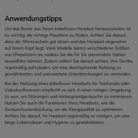
Gewicht: ca. 285 g
Mikrofone: 1 × ECM + 4 × MEMS
(Beamforming)
Anwendungstipps
Mikrofon-Sensitivität: −15,66
dBFS/Pa (Angabe Hersteller)
Um das Beste aus Ihrem kabellosen Headset herauszuholen, ist
Treiber: 35 mm
es wichtig, die richtige Passform zu finden. Achten Sie darauf,
Frequenzbereich: 20 Hz – 20
dass die Ohrmuscheln gut sitzen und das Headset angenehm
kHz (Audio), bis 8 kHz (Sprach)
auf Ihrem Kopf liegt. Viele Modelle bieten verschiedene Größen
Bluetooth-Profile: HSP, HFP,
von Ohrpolstern an, sodass Sie die für Sie passendste Option
A2DP, AVRCP, PBAP, SPP
auswählen können. Zudem sollten Sie darauf achten, Ihre Geräte
Gehörschutz: EN50332
regelmäßig aufzuladen, um eine durchgehende Nutzung zu
Gleichzeitige Verbindung: bis
gewährleisten und unerwartete Unterbrechungen zu vermeiden.
zu 2 Geräte
Bei der Nutzung eines kabellosen Headsets für Telefonate oder
Ladezeit: kabelgebunden ca. 2
Videokonferenzen empfiehlt es sich, in einer ruhigen Umgebung
h, kabellos ca. 3 h
zu sein, um Störungen und Hintergrundgeräusche zu minimieren.
Akkulaufzeit: bis 35 h
Nutzen Sie auch die Funktionen Ihres Headsets, wie die
(Sprechen) / 40 h (Musik)
Geräuschunterdrückung, um die Klangqualität zu optimieren.
Achten Sie darauf, Ihr Headset regelmäßig zu reinigen, um eine
lange Lebensdauer und Hygiene zu gewährleisten.