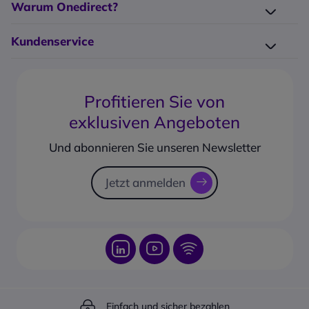
Warum Onedirect?
Unser Blog
Elektro-Recycling
Unsere Hersteller
Kundenservice
Großkunden-Service
Impressum
Kontakt
14-Tage Headset-Test
Glossar
FAQ
Garantieerweiterung
AGB
Profitieren Sie von
PayPal Ratenzahlung
Geschäftskonto erstellen
exklusiven Angeboten
Produkt vorbestellen
Corporate social responsability
Rücksendungsformular
Und abonnieren Sie unseren Newsletter
Sendungsverfolgung
Jetzt anmelden
Einfach und sicher bezahlen