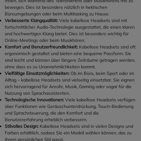
Ihnen, sich während des Telefonierens oder Musikhörens frei zu
Musik und Gespräche in jeder
gleichzeitig
gekoppelt werden;
bewegen. Dies ist besonders nützlich in hektischen
Situation genießen wollen.
die Reichweite beträgt bis zu
Büroumgebungen oder beim Multitasking zu Hause.
Beispielsweise können Sie
45 m
.
Verbesserte Klangqualität:
Viele kabellose Headsets sind mit
beim Training Ihre
Akkulaufzeit
fortschrittlicher Audio-Technologie ausgestattet, die einen klaren
Lieblingsmusik hören oder
Bis zu
35 Stunden
Sprechzeit,
und hochwertigen Klang bietet. Dies ist besonders wichtig für
Anrufe entgegennehmen, ohne
40 Stunden
Musikwiedergabe,
Online-Meetings oder beim Musikhören.
die Kopfhörer abzunehmen.
Standby bis zu
360 Stunden
.
Komfort und Benutzerfreundlichkeit:
Kabellose Headsets sind oft
Das ist besonders praktisch
Kabelgebundenes Laden
ergonomisch gestaltet und bieten eine bequeme Passform. Sie
beim Joggen, Radfahren oder
dauert ca. 2 Stunden;
sind leicht und können über längere Zeiträume getragen werden,
im Fitnessstudio.
kabelloses Laden per Qi-
ohne dass es zu Unannehmlichkeiten kommt.
Technische Eigenschaften:
Ladestation etwa 3 Stunden.
Vielfältige Einsatzmöglichkeiten:
Ob im Büro, beim Sport oder im
ModellOpenRun Pro
Software-Kompatibilität
Alltag – kabellose Headsets sind vielseitig einsetzbar. Sie eignen
2ÜbertragungstechnikBluetooth
Microsoft Teams-zertifiziert
sich hervorragend für Anrufe, Musik, Gaming oder sogar für die
5.3Kopfhörerfrequenz20 -
und kompatibel mit gängigen
Nutzung von Sprachassistenten.
20000 HzGewicht30,3 gAkku-
UC-Plattformen. Über die
Technologische Innovationen:
Viele kabellose Headsets verfügen
Kapazität150
Software
Yealink USB Connect
über Funktionen wie Geräuschunterdrückung, Touch-Bedienung
mAhWiedergabezeit12
lassen sich ANC-Modi,
und Sprachsteuerung, die den Komfort und die
StundenSchutzartIP55Kabellose
Busylight und weitere
Benutzererfahrung erheblich verbessern.
Reichweite10 m
Geräteeinstellungen zentral
Stilvolles Design:
Kabellose Headsets sind in vielen Designs und
verwalten.
Farben erhältlich, sodass Sie ein Modell wählen können, das zu
Technische Spezifikationen
Ihrem persönlichen Stil passt.