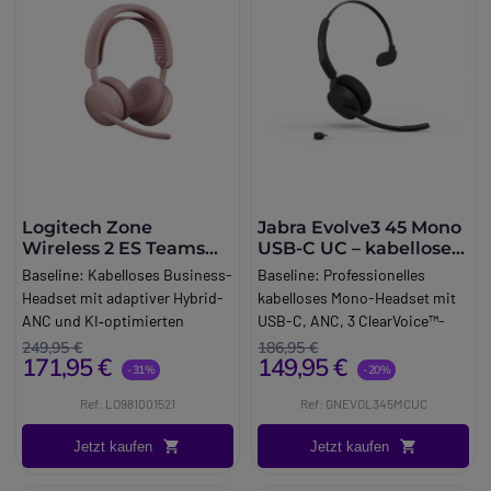
Logitech Zone
Jabra Evolve3 45 Mono
Wireless 2 ES Teams
USB-C UC – kabelloses
Rosa mit Empfänger
Headset
Baseline:
Kabelloses Business-
Baseline:
Professionelles
Headset mit adaptiver Hybrid-
kabelloses Mono-Headset mit
ANC und KI‑optimierten
USB-C, ANC, 3 ClearVoice™-
Mikrofonen für konzentriertes
Mikrofonen und umklappbarem
249,95 €
186,95 €
171,95 €
149,95 €
Arbeiten.
Mikrofonarm für klare
-31%
-20%
Brand:
Logitech
Gespräche und optimalen
Ref: LO981001521
Ref: GNEVOL345MCUC
Long_description:
Tragekomfort den ganzen Tag
Logitech Zone Wireless 2 ES for
über.
Jetzt kaufen
Jetzt kaufen
Business
Brand:
Jabra
Das Zone Wireless 2 ES for
Long_description: