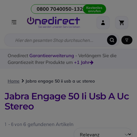
Kostenlos
0800 7040050-132
anrufen
Onedirect
Garantieerweiterung
- Verlängern Sie die
Garantiezeit Ihrer Produkte um
+1 Jahr
Home
Jabra engage 50 ii usb a uc stereo
Jabra Engage 50 Ii Usb A Uc
Stereo
1 - 6 von
6
gefundenen Artikeln