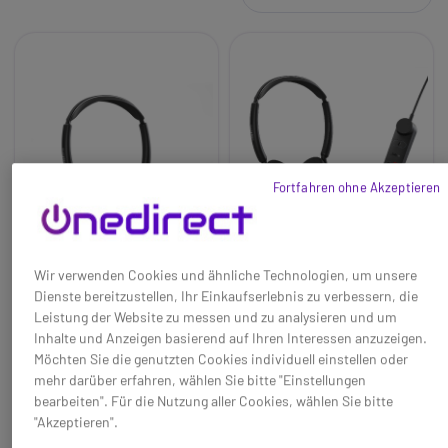
Fortfahren ohne Akzeptieren
Wir verwenden Cookies und ähnliche Technologien, um unsere
Dienste bereitzustellen, Ihr Einkaufserlebnis zu verbessern, die
Jabra Engage 50 II
Jabra Engage 50 II Link
Leistung der Website zu messen und zu analysieren und um
USB-A UC Stereo
USB-A UC Stereo
Inhalte und Anzeigen basierend auf Ihren Interessen anzuzeigen.
Baseline:
Kabelgebundenes
Baseline:
Kabelgebundenes
Möchten Sie die genutzten Cookies individuell einstellen oder
USB-Headset für klarere
Headset für klarere Gespräche
mehr darüber erfahren, wählen Sie bitte "Einstellungen
Gespräche mit der Engage+
mit der Engage+ Software.
bearbeiten". Für die Nutzung aller Cookies, wählen Sie bitte
Software
Brand:
Jabra GN
198,95 €
278,95 €
"Akzeptieren".
132,95 €
190,95 €
Brand:
Jabra GN
Long_description:
-33%
-32%