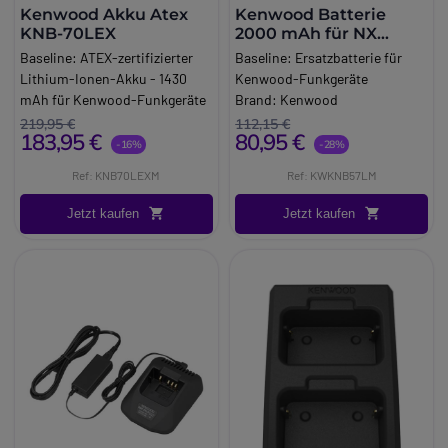
Kenwood Systeme
TK-D340E
Kenwood Akku Atex
Kenwood Batterie
Der Adapter ist für ausgewählte
KNB-70LEX
2000 mAh für NX
Kenwood Ladegeräte
220E3 - 320E3
Baseline:
ATEX-zertifizierter
Baseline:
Ersatzbatterie für
konzipiert und sorgt für eine
Lithium-Ionen-Akku - 1430
Kenwood-Funkgeräte
stabile und sichere
mAh für Kenwood-Funkgeräte
Brand:
Kenwood
Verbindung. Er lässt sich
Brand:
Kenwood
219,95 €
112,15 €
problemlos in bestehende
183,95 €
80,95 €
-16%
-28%
Ladeinfrastrukturen
Ref: KNB70LEXM
Ref: KWKNB57LM
integrieren.
Mehr Effizienz im Arbeitsalltag
Jetzt kaufen
Jetzt kaufen
Durch die zentrale
Ladeverwaltung reduzieren Sie
Ausfallzeiten und stellen
sicher, dass alle Geräte zu
Schichtbeginn voll
einsatzbereit sind. Perfekt für
strukturierte Arbeitsabläufe.
Zuverlässige Bauweise für
professionelle Umgebungen
Die robuste Konstruktion ist
auf den täglichen Einsatz in