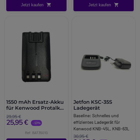
Kenwood Funkgeräte
Jetzt kaufen
Jetzt kaufen
Mit dem Jetfon Mehrfachlader
können Sie bis zu 6 Funkgeräte
oder deren Akkus gleichzeitig
aufladen. Sie sparen Zeit und
es kann eine ununterbrochene
Nutzung der Funkgeräte
gewährleistet werden.
1550 mAh Ersatz-Akku
Jetfon KSC-35S
für Kenwood Protalk
Ladegerät
TK-3501
Baseline:
Schnelles und
29,95 €
25,95 €
effizientes Ladegerät für
-13%
Kenwood KNB-45L, KNB-63L
Ref: BAT3501G
und KNB-65L Akkus, ideal für
30,95 €