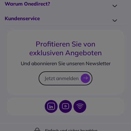
Warum Onedirect?
Unser Blog
Elektro-Recycling
Unsere Hersteller
Kundenservice
Großkunden-Service
Impressum
Kontakt
14-Tage Headset-Test
Glossar
FAQ
Garantieerweiterung
AGB
Profitieren Sie von
PayPal Ratenzahlung
Geschäftskonto erstellen
exklusiven Angeboten
Produkt vorbestellen
Corporate social responsability
Rücksendungsformular
Und abonnieren Sie unseren Newsletter
Sendungsverfolgung
Jetzt anmelden
Einfach und sicher bezahlen