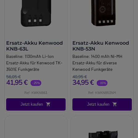
MehrfachladesystemEinsatzbereichMehrgeräte-
LademanagementUmgebungProfessionelle
Nutzung
Ersatz-Akku Kenwood
Ersatz-Akku Kenwood
KNB-63L
KNB-53N
Baseline:
1130mAh Li-Ion
Baseline:
1400 mAh Ni-MH
Ersatz-Akku für Kenwood TK-
Ersatz-Akku für diverse
3501E Funkgeräte
Kenwood Funkgeräte
Brand:
Kenwood
Brand:
Kenwood
56,05 €
40,95 €
41,95 €
34,95 €
Long_description:
-25%
-15%
Kompatibel mit folgenden
Ref: KWKNB63
Ref: KWKNB53NM
Funkgeräten:
Kenwood TK-2202E
Jetzt kaufen
Jetzt kaufen
Kenwood TK-2302E
Kenwood TK-2312E
Kenwood TK-3201
Kenwood TK-3202E
Kenwood TK-3301E