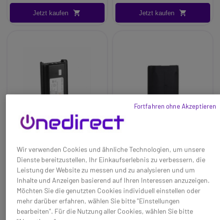
Jetzt kaufen
Jetzt kaufen
Fortfahren ohne Akzeptieren
Wir verwenden Cookies und ähnliche Technologien, um unsere
Dienste bereitzustellen, Ihr Einkaufserlebnis zu verbessern, die
Ersatzakku KNB-45LI
Akku für Kenwood
Leistung der Website zu messen und zu analysieren und um
für Kenwood
KNB-55L
Inhalte und Anzeigen basierend auf Ihren Interessen anzuzeigen.
Baseline:
Li-Ion-Ersatzakku
Baseline:
Ersatzakku KNB55 für
Möchten Sie die genutzten Cookies individuell einstellen oder
mit 2000mAh für Kenwood
Kenwood TK-2360E und TK-
mehr darüber erfahren, wählen Sie bitte "Einstellungen
Walkie-Talkies.
3360E Funkgeräte
bearbeiten". Für die Nutzung aller Cookies, wählen Sie bitte
Brand:
Dynascan
Brand:
Kenwood
36,25 €