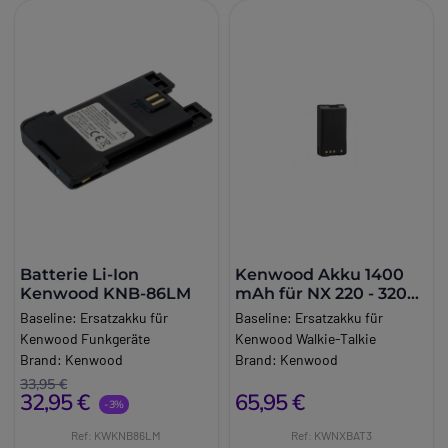
Batterie Li-Ion
Kenwood Akku 1400
Kenwood KNB-86LM
mAh für NX 220 - 320
und Midland G Serie
Baseline:
Ersatzakku für
Baseline:
Ersatzakku für
Kenwood Funkgeräte
Kenwood Walkie-Talkie
Brand:
Kenwood
Brand:
Kenwood
33,95 €
32,95 €
65,95 €
-3%
Ref: KWKNB86LM
Ref: KWNXBAT3