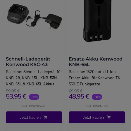
Kenwood TK-3302E
Kenwood TK-3312E
Kenwood TK-D240E
Kenwood TK-D240FN Set
Kenwood TK-D340E
Schnell-Ladegerät
Ersatz-Akku Kenwood
Kenwood KSC-43
KNB-65L
Baseline:
Schnell-Ladegerät für
Baseline:
1520 mAh Li-Ion
KNB-29, KNB-45L, KNB-53N,
Ersatz-Akku für Kenwood TK-
KNB-63L & KNB-65L Akkus
3501E Funkgeräte
Brand:
Kenwood
Brand:
Kenwood
59,95 €
69,95 €
53,95 €
48,95 €
-10%
-30%
Ref: KWKSC43E
Ref: KWKNB65
Jetzt kaufen
Jetzt kaufen