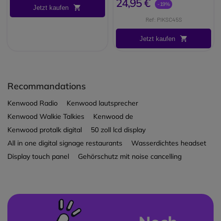
24,95 €
den professionellen Einsatz.
-19%
Jetzt kaufen
Brand:
Jetfon
Ref: PIKSC45S
Long_description:
Jetfon KSC-35S Ladegerät
Jetzt kaufen
Das Jetfon KSC-35S
Schnellladegerät wurde
entwickelt, um die Kenwood
KNB-45L, KNB-63L und KNB-
Recommandations
65L Akkus effizient zu laden. Es
ist ideal für den professionellen
Kenwood Radio
Kenwood lautsprecher
Einsatz und gewährleistet
Kenwood Walkie Talkies
Kenwood de
schnelles und sicheres Laden!
Kenwood protalk digital
50 zoll lcd display
All in one digital signage restaurants
Wasserdichtes headset
Display touch panel
Gehörschutz mit noise cancelling