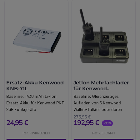
Ersatz-Akku Kenwood
Jetfon Mehrfachlader
KNB-71L
für Kenwood
Funkgeräte
Baseline:
1430 mAh Li-Ion
Baseline:
Gleichzeitiges
Ersatz-Akku für Kenwood PKT-
Aufladen von 6 Kenwood
23E Funkgeräte
Walkie-Talkies oder deren
Brand:
Kenwood
Batterien
275,95 €
24,95 €
192,95 €
Brand:
Jetfon
-30%
Long_description:
Ref: KWKNB71LM
Ref: JETCARM
Jetfon Mehrfachlader für