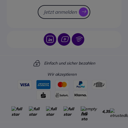
Sendungsverfolgung
BitGehäusematerialDruckguss-
AluminiumSchutzartIP30
Jetzt anmelden
(Vorder- und
Rückseite)BetriebssystemAndroid
9.0Arbeitsspeicher4 GBInterner
Speicher64 GBVideoeingänge2 ×
HDMI 1.4, 2 × HDMI 2.0, 1 × HDMI
2.1, 1 × USB-C (4K)Videoausgang1
× HDMI 2.0USB-Anschlüsse2 ×
USB 2.0, 1 × USB
Einfach und sicher bezahlen
3.0SteuerungRJ45, RS232,
Bluetooth, WLAN, IRAudio2 × 20
Wir akzeptieren
W Lautsprecher, Audio In, Audio
Out, S/PDIF OutMontageMobiler
Standfuß (im Lieferumfang
enthalten)WartungFrontseitigMaxi
Leistungsaufnahme2800
WDurchschnittliche
Leistungsaufnahme840
4,35
WBetriebstemperatur-10 °C bis
+40 °C