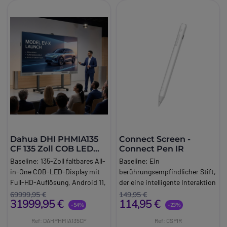
Dahua DHI PHMIA135
Connect Screen -
CF 135 Zoll COB LED
Connect Pen IR
Display
Baseline:
135-Zoll faltbares All-
Baseline:
Ein
in-One COB-LED-Display mit
berührungsempfindlicher Stift,
Full-HD-Auflösung, Android 11,
der eine intelligente Interaktion
integrierter Wireless-
auf Ihren Bildschirmen
69999,95 €
149,95 €
31999,95 €
114,95 €
Präsentation und mobilem
ermöglicht.
-54%
-23%
Hubsystem für professionelle
Brand:
Connect-Screen
Ref: DAHPHMIA135CF
Ref: CSPIR
Konferenz- und
Long_description: