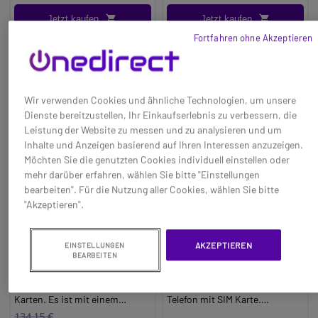
Long_description:
Jetzt kaufen
Jetzt kaufen
Yealink T74LTE: VoLTE-
Fortfahren ohne Akzeptieren
Tischtelefon mit Nano-SIM-
Karte für flexible
Kommunikation
Das
Yealink T74LTE
ist ein
Wir verwenden Cookies und ähnliche Technologien, um unsere
intelligentes Tischtelefon mit
Dienste bereitzustellen, Ihr Einkaufserlebnis zu verbessern, die
LTE-Konnektivität und Nano-
Leistung der Website zu messen und zu analysieren und um
SIM-Steckplatz
, das für
Inhalte und Anzeigen basierend auf Ihren Interessen anzuzeigen.
Unternehmen entwickelt
Möchten Sie die genutzten Cookies individuell einstellen oder
wurde, die eine zuverlässige
mehr darüber erfahren, wählen Sie bitte "Einstellungen
Kommunikation benötigen,
bearbeiten". Für die Nutzung aller Cookies, wählen Sie bitte
ohne stets auf ein
"Akzeptieren".
kabelgebundenes Netzwerk
angewiesen zu sein. Dank der
Integration von
VoIP und VoLTE
Maxcom Comfort
MAXCOM M39D SE
AKZEPTIEREN
EINSTELLUNGEN
ermöglicht es geschäftliche
MM41D (EU-Version)
BEARBEITEN
Anrufe über das 4G-
Das Maxcom MM41D ist ein GSM
Technische
Mobilfunknetz unter
Bürotelefon, es unterstützt SIM
Daten:Produkttyp4G Desktop
Beibehaltung erweiterter IP-
Karten. Es ist mit einem
Telefon mit SIM Karte.
Telefoniefunktionen.
monochromen,
Display2,4 Zoll, Farbe.
134,15 €