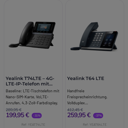
Yealink T74LTE – 4G-
Yealink T64 LTE
LTE-IP-Telefon mit
VoLTE
Baseline:
LTE-Tischtelefon mit
Handfreie
Nano-SIM-Karte, VoLTE-
Freisprecheinrichtung.
Anrufen, 4,3-Zoll-Farbdisplay,
Vollduplex
Dualband-WLAN, Bluetooth
Freisprecheinrichtung mit
289,95 €
412,45 €
199,95 €
259,95 €
5.0 und HD-Audio für kabellose
akustischer
-31%
-37%
Installationen.
Echounterdrückung1 IMS
Ref: YEAT74LTE
Ref: YEAT64LTE
Brand:
Yealink
Konto (LTE Modus)16 Vo.