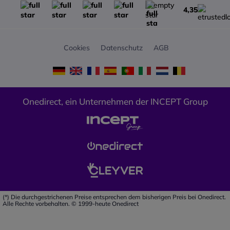
Anrufweiterleitung, Anklopfen,
4,35
Anrufsperre und Anruf halten.
Nano SIM
12 Klingelmelodien (vom
Cookies
Datenschutz
AGB
Benutzer wählbar)
Lautstärkeregler für Summer: 6
Stufen
Lautstärkeregler für Rufton: 6
Stufen
Onedirect, ein Unternehmen der INCEPT Group
Lautstärkeregelung des
Empfängers: 6 Stufen
Abmessungen und Gewicht:
35,5 x 33 X 26,6 cm. Gewicht: 5
kg
(*) Die durchgestrichenen Preise entsprechen dem bisherigen Preis bei Onedirect.
Alle Rechte vorbehalten. © 1999-heute Onedirect