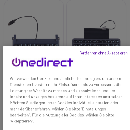
Fortfahren ohne Akzeptieren
Wir verwenden Cookies und ähnliche Technologien, um unsere
Alcatel ALE-100
Alcatel-Lucent ALE-10
Dienste bereitzustellen, Ihr Einkaufserlebnis zu verbessern, die
Leistung der Website zu messen und zu analysieren und um
Abnehmbare,
Einfach und praktisch. Die
Inhalte und Anzeigen basierend auf Ihren Interessen anzuzeigen.
benutzerfreundliche Tastatur.
Alcatel ALE 10 magnetische
Möchten Sie die genutzten Cookies individuell einstellen oder
Die magnetische
Buchstabentastatur kann nur
mehr darüber erfahren, wählen Sie bitte "Einstellungen
Buchstabentastatur ALE 100
in das Modell ALE 30H aus der
48,95 €
36,95 €
bearbeiten". Für die Nutzung aller Cookies, wählen Sie bitte
38,95 €
24,95 €
von Alcatel ist mit den
Essential Reihe eingebaut
-20%
-32%
"Akzeptieren".
Modellen ALE 300, ALE 400
werden.
Ref: ALALE100QW
Ref: ALALE10QW
und ALE 500 der Enterprise