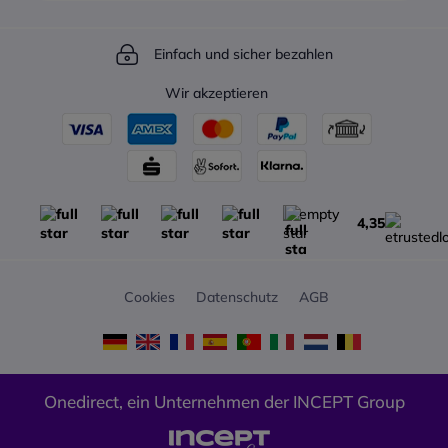
innovatives Design: Farbe
Mondgrau, magnetische
Einfach und sicher bezahlen
Alphabet-Tastatur und
silberfarbener Standfuß
Wir akzeptieren
Werden nach den Grundsätzen
der ökologischen
Verantwortung hergestellt, um
die Erwartungen der Kunden in
Bezug auf die Umwelt zu
erfüllen
4,35
Verfügt über einen 4-poligen
3,5-mm-Klinkenanschluss, der
die Verwendung von
Kopfhörern für Ihre
Cookies
Datenschutz
AGB
Kommunikation erleichtert.
Onedirect, ein Unternehmen der INCEPT Group