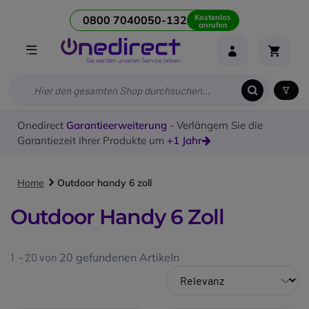
Kostenlos
0800 7040050-132
anrufen
Onedirect
Garantieerweiterung
- Verlängern Sie die
Garantiezeit Ihrer Produkte um
+1 Jahr
Home
Outdoor handy 6 zoll
Outdoor Handy 6 Zoll
1 - 20 von
20
gefundenen Artikeln