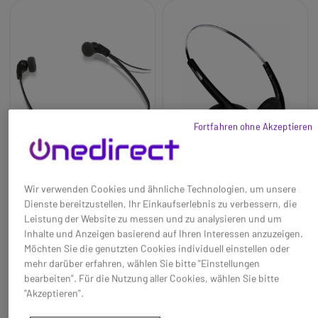
Fortfahren ohne Akzeptieren
Wir verwenden Cookies und ähnliche Technologien, um unsere
Philips 334 Stereo-
Philips 2236 Stereo-
Dienste bereitzustellen, Ihr Einkaufserlebnis zu verbessern, die
Headset
Headset
Leistung der Website zu messen und zu analysieren und um
Baseline:
Kompatibles Stereo-
Baseline:
Diktate in
Inhalte und Anzeigen basierend auf Ihren Interessen anzuzeigen.
Headset für Philips 9370/ 9600
Stereoqualität anhören
Möchten Sie die genutzten Cookies individuell einstellen oder
Brand:
Philips
Brand:
Philips
mehr darüber erfahren, wählen Sie bitte "Einstellungen
72,55 €
35,15 €
bearbeiten". Für die Nutzung aller Cookies, wählen Sie bitte
58,95 €
29,95 €
-19%
-15%
"Akzeptieren".
Ref: PH334
Ref: PH2236