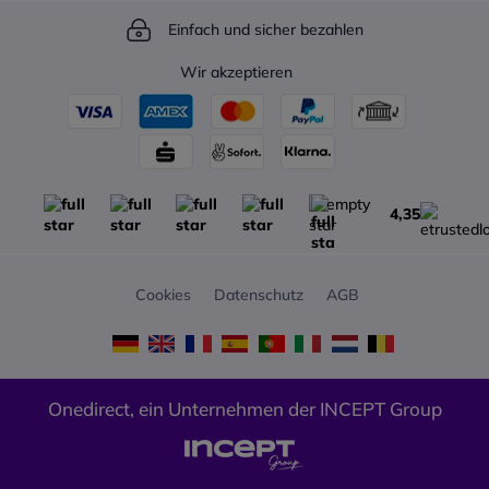
Gehäuse aus hochwertigem
Anruf, den Sie über den Hörer
Polymeren mit antimikrobiellen
Einfach und sicher bezahlen
angenommen haben, an das
Zusatzstoffen
Telefon weiterleiten. Es eignet
Farbe: dunkelgrau Pearl
Wir akzeptieren
sich also perfekt zum
Metallic
Telefonieren und Annehmen
von Anrufen.
Da es sich wie ein zusätzliches
Mobilteil verhält, können Sie
auch mehr als ein Mobilteil mit
demselben dect phone
4,35
verbinden, so dass
beispielsweise zwei Benutzer
freihändig arbeiten können.
Cookies
Datenschutz
AGB
Es hat ein diskretes und
elegantes Design. Ideal für jede
Art von Büro und sehr einfach
zu bedienen. Es wird in der
Basis Ihrer DECT-Telefone
Onedirect, ein Unternehmen der INCEPT Group
registriert und wird zu einer
zusätzlichen Nebenstelle
(immer bei DECT-GAP-
Telefonen).