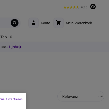
4,35
Konto
Mein Warenkorb
Top 10
e um
+1 Jahr
hne Akzeptieren