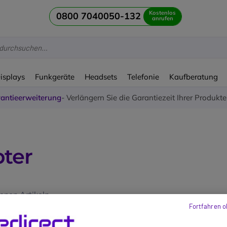
Kostenlos
0800 7040050-132
anrufen
Displays
Funkgeräte
Headsets
Telefonie
Kaufberatung
antieerweiterung
- Verlängern Sie die Garantiezeit Ihrer Produkt
pter
nen Artikeln
Fortfahren o