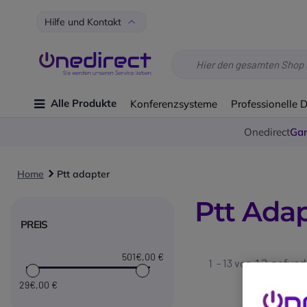
Hilfe und Kontakt
Alle Produkte
Konferenzsysteme
Professionelle 
Onedirect
Gar
Home
Ptt adapter
Ptt Ada
PREIS
501€
,00 €
1 - 13 von
13
gefunde
29€
,00 €