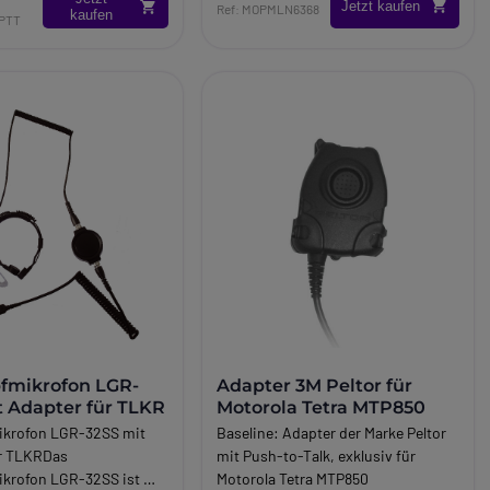
Jetzt kaufen
Ref: MOPMLN6368
kaufen
PTT
fmikrofon LGR-
Adapter 3M Peltor für
t Adapter für TLKR
Motorola Tetra MTP850
ikrofon LGR-32SS mit
Baseline:
Adapter der Marke Peltor
ür TLKRDas
mit Push-to-Talk, exklusiv für
krofon LGR-32SS ist mit
Motorola Tetra MTP850