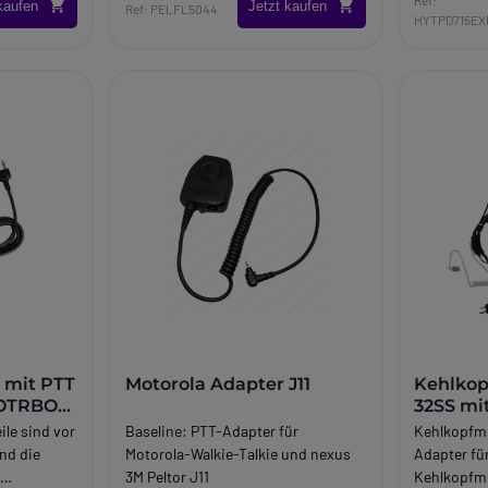
kaufen
Jetzt kaufen
Ref: PELFL5044
HYTPD715EX
 mit PTT
Motorola Adapter J11
Kehlkop
TOTRBO
32SS mi
ile sind vor
Baseline:
PTT-Adapter für
Kehlkopfm
nd die
Motorola-Walkie-Talkie und nexus
Adapter f
f
3M Peltor J11
Kehlkopfmi