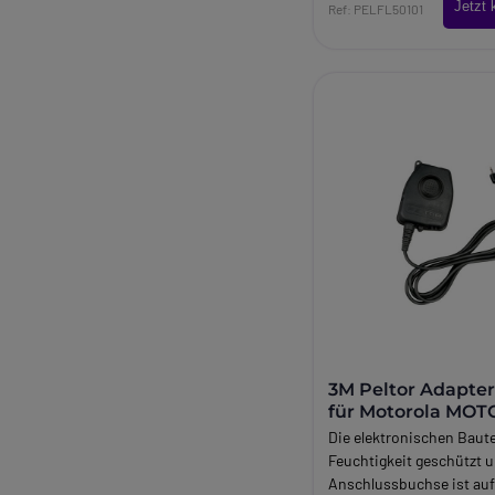
Jetzt 
Sepura Funkgeräte.
Ref: PELFL50101
3M Peltor Adapter
für Motorola MO
Funkgeräte
Die elektronischen Baute
Feuchtigkeit geschützt u
Anschlussbuchse ist au