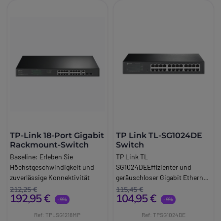
TP-Link 18-Port Gigabit
TP Link TL-SG1024DE
Rackmount-Switch
Switch
Baseline:
Erleben Sie
TP Link TL
Höchstgeschwindigkeit und
SG1024DEEffizienter und
zuverlässige Konnektivität
geräuschloser Gigabit Ethernet
überall.
Switch mit 24 Ports, VLAN, Qo.
212,25 €
115,45 €
192,95 €
104,95 €
Brand:
TPLINK
S und Diagnose ideal für
-9%
-9%
Long_description:
expandierende
Ref: TPLSG1218MP
Ref: TPSG1024DE
TP-Link 18-Port Gigabit-
Unternehmensnetzwerke.