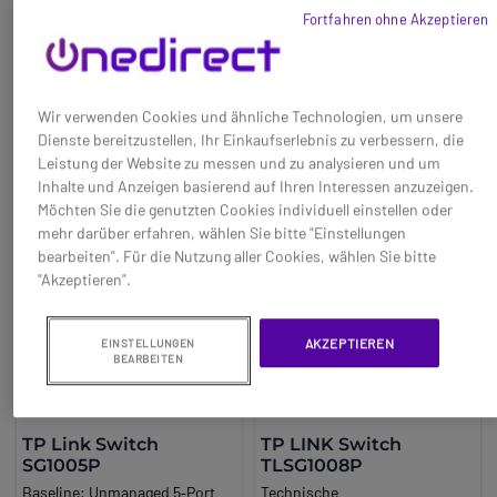
Geräte wie IP-Kameras und
123,95 €
38,95 €
The GS1915 series includes four
beibehalten ideal für sensible
Fortfahren ohne Akzeptieren
-26%
-13%
Access Points. Dank eines
8 or 24 port switches, with or
Umgebungen. Technische
PoE-Budgets von 250W
Ref: ZYXELGS19158EP
Ref: TPLTPTLSF1006P
without Po. E (Power over
Eigenschaften:6 RJ45 10/100
können mehreren Geräten
Ethernet) options.
Mbps Ports4 Po.
Jetzt kaufen
Jetzt kaufen
gleichzeitig ausreichend Strom
Wir verwenden Cookies und ähnliche Technologien, um unsere
bereitgestellt werden.
Dienste bereitzustellen, Ihr Einkaufserlebnis zu verbessern, die
Robustes Metallgehäuse
Leistung der Website zu messen und zu analysieren und um
Zusammen mit einem
Inhalte und Anzeigen basierend auf Ihren Interessen anzuzeigen.
professionellem
Möchten Sie die genutzten Cookies individuell einstellen oder
Wärmeableitungsdesign
mehr darüber erfahren, wählen Sie bitte "Einstellungen
garantieren, dass der Switch
bearbeiten". Für die Nutzung aller Cookies, wählen Sie bitte
auch
unter hohen
"Akzeptieren".
Temperaturen zuverlässig
arbeitet. Ideal für
Umgebungen, in denen die
AKZEPTIEREN
EINSTELLUNGEN
Leistung kritisch ist.
BEARBEITEN
Plug & Play
Einfach anschließen und sofort
nutzen! Eine einfache Lösung
TP Link Switch
TP LINK Switch
ohne komplizierte
SG1005P
TLSG1008P
Konfiguration spart Zeit und
Baseline:
Unmanaged 5‑Port
Technische