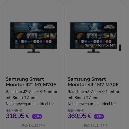
Samsung Smart
Samsung Smart
Monitor 32'' M7 M70F
Monitor 43'' M7 M70F
Baseline:
32-Zoll-4K-Monitor
Baseline:
43-Zoll-4K-Monitor
mit Smart TV und
mit Smart TV und
Neigebewegungen, ideal für
Neigebewegungen, ideal für
moderne Arbeitsplätze und
moderne Arbeitsplätze und
449,95 €
549,95 €
318,95 €
369,95 €
hochwertiges Streaming.
hochwertiges Streaming.
-29%
-33%
Brand:
Samsung
Brand:
Samsung
Ref: SALS32FM
Ref: SALS43FM
Long_description:
Long_description: