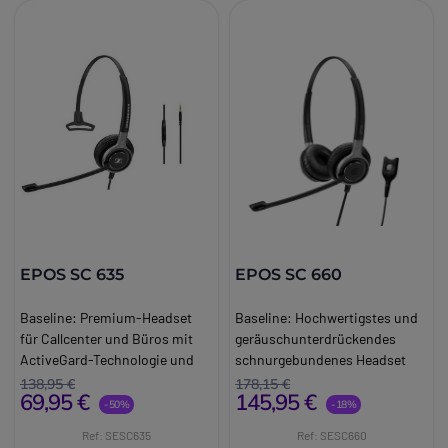
EPOS SC 635
EPOS SC 660
Baseline:
Premium-Headset
Baseline:
Hochwertigstes und
für Callcenter und Büros mit
geräuschunterdrückendes
ActiveGard-Technologie und
schnurgebundenes Headset
HD-Klangqualität
mit HD-Voice Technologie für
138,95 €
178,15 €
69,95 €
145,95 €
Brand:
EPOS
sehr laute Umgebungen
-50%
-18%
Long_description:
Brand:
EPOS
Ref: SESC635
Ref: SESC660
EPOS Century SC635
Long_description: