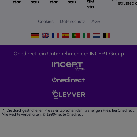
Kopfbügelkonstruktion: Für
maximale Stabilität
Onedirect ist autorisierter
EPOS-Händler
Cookies
Datenschutz
AGB
Seit 2018 ist Onedirect ein
autorisierter EPOS-Händler.
Bei uns finden Sie garantiert
originale EPOS-Produkte und
technische Beratung von
Onedirect, ein Unternehmen der INCEPT Group
geschultem Vertriebspersonal.
Somit ist mit einem Kauf bei
Onedirect sichergestellt, dass
Sie als Kunde stets die hohe
Qualität erhalten, die Sie von
einem EPOS-Produkt erwarten.
(*) Die durchgestrichenen Preise entsprechen dem bisherigen Preis bei Onedirect.
Alle Rechte vorbehalten. © 1999-heute Onedirect