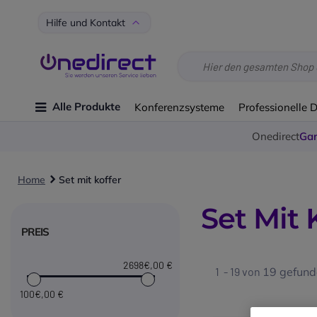
Hilfe und Kontakt
Alle Produkte
Konferenzsysteme
Professionelle 
Onedirect
Gar
Home
Set mit koffer
Set Mit 
PREIS
2698€
,00 €
1 - 19 von
19
gefunde
100€
,00 €