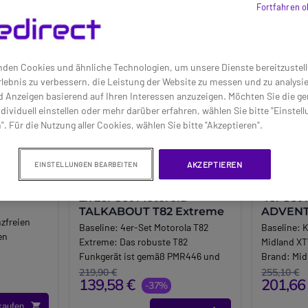
Fortfahren o
den Cookies und ähnliche Technologien, um unsere Dienste bereitzustell
lebnis zu verbessern, die Leistung der Website zu messen und zu analys
d Anzeigen basierend auf Ihren Interessen anzuzeigen. Möchten Sie die g
dividuell einstellen oder mehr darüber erfahren, wählen Sie bitte "Einstel
". Für die Nutzung aller Cookies, wählen Sie bitte "Akzeptieren".
AKZEPTIEREN
EINSTELLUNGEN BEARBEITEN
T70
2x 2er Set Motorola
4er Set
TALKABOUT T82 Extreme
ADVEN
nzfreien
Baseline:
4er-Set Motorola T82
Baseline:
K
en
Extreme: Das robuste T82
Midland XT
Funkgerät ist gemäß PMR446 und
Brand:
Mid
IPX2 - Sturz- und
Long_descr
219,90 €
255,10 €
RE
139,58 €
201,66
Spritzwasserresistent. Es ist ideal
-37%
Midland X
für Abenteuer.
Die neuen 
kaufen