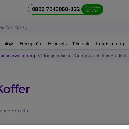
Kostenlos
0800 7040050-132
anrufen
Displays
Funkgeräte
Headsets
Telefonie
Kaufberatung
antieerweiterung
- Verlängern Sie die Garantiezeit Ihrer Produkt
Koffer
nen Artikeln