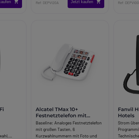
kaufen
Jetzt kaufen
Ref: DEPVI20A
Ref: DEPVI0
Fi
Alcatel TMax 10+
Fanvil H
Festnetztelefon mit
Hotels
großen Tasten
Baseline:
Analoges Festnetztelefon
Strom über
mit großen Tasten, 6
Programmi
wahl,
Kurzwahlnummern mit Foto und
Technische