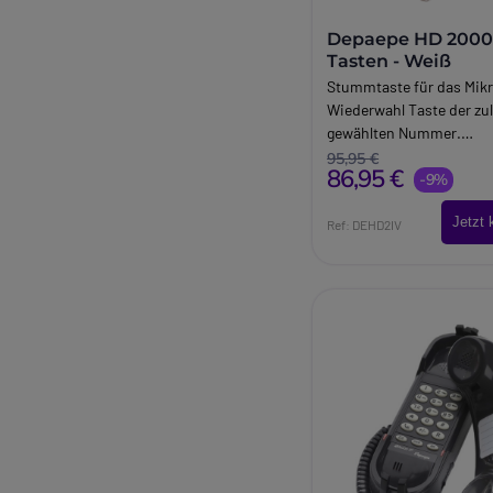
Depaepe HD 2000
Tasten - Weiß
Stummtaste für das Mikr
Wiederwahl Taste der zul
gewählten Nummer.
Lautstärkeregelung. Mod
95,95 €
86,95 €
-9%
Jetzt 
Ref: DEHD2IV