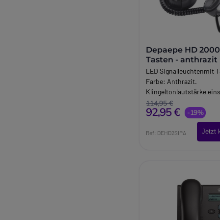
Depaepe HD 2000 
Tasten - anthrazit
LED Signalleuchtenmit T
Farbe: Anthrazit.
Klingeltonlautstärke eins
Stufen). Mute Taste.
114,95 €
92,95 €
Rückruffunktion der letz
-19%
Rufnummer. Dreierkonfe
Jetzt 
Ref: DEHD2SIPA