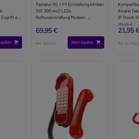
Serien 8
Tastatur DC / FV Einstellung blinken
Kompatibel
general
en
100-300 ms2 LEDs
Alcatel Te
 Zugriff auf
Ruftoneinstellung Modem-
IP Touch 4
nen und
Anschluss. Mikrofon kann stumm
79,95 €
21,95 
69,95 €
alität.
geschalten werden.
lband
Wiederholungstaste der gewählten
kaufen
Jetzt kaufen
ität sorgt
Nummer Integrierte 16 Wahltasten
Ref: DEHD2A
Ref: ALMOD1
le
Tastatur 3 Lautstärkestufen. Auch
in den Farben rot und weiß
erhältlich