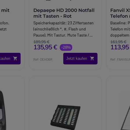
 mit
Depaepe HD 2000 Notfall
Fanvil X
mit Tasten - Rot
Telefon
ofon.
Speicherkapazität: 23 Ziffertasten
Baseline:
P
etzt
(einschließlich *, #, Flash und
Telefon mi
Pause). Mit Tastur. Mute Taste /
doppeltem 
em Port.
Recall. Tonregulierung über 3
Anschlüss
189,95 €
161,95 €
135,95 €
113,95
verschiedene Stufen.
-28%
ideal für f
Rezeption
kaufen
Jetzt kaufen
Telefonau
Ref: DEHD6R
Ref: FANX5U
Brand:
Fan
Long_descr
Fanvil X5U-
Telefon mit
SIP-Konte
Das
Fanvil
Telefon
, d
Unternehm
Anrufaufk
Dank der
1
doppelten 