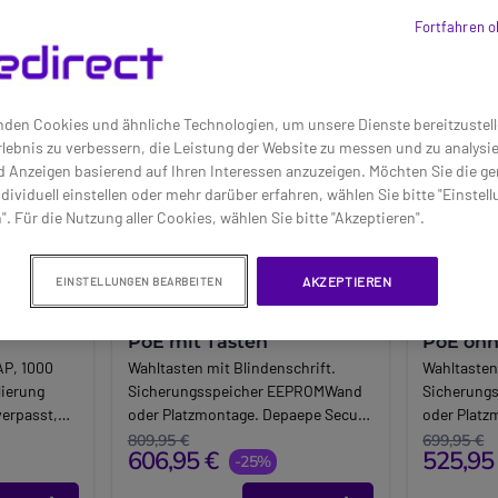
Fortfahren o
den Cookies und ähnliche Technologien, um unsere Dienste bereitzustell
lebnis zu verbessern, die Leistung der Website zu messen und zu analys
d Anzeigen basierend auf Ihren Interessen anzuzeigen. Möchten Sie die g
dividuell einstellen oder mehr darüber erfahren, wählen Sie bitte "Einstel
". Für die Nutzung aller Cookies, wählen Sie bitte "Akzeptieren".
AKZEPTIEREN
EINSTELLUNGEN BEARBEITEN
oße
Depaepe SecurPhone SIP
Depaepe
PoE mit Tasten
PoE ohn
AP, 1000
Wahltasten mit Blindenschrift.
Wahltasten
lierung
Sicherungsspeicher EEPROMWand
Sicherung
erpasst,
oder Platzmontage. Depaepe Secur.
oder Platz
Phone ohne Tasten. E (Power over
Phone ohne
809,95 €
699,95 €
606,95 €
525,95
Ethernet). Beleuchtung von
-25%
Ethernet).
Knöpfen, Tasten und Bildschirm.
Knöpfen un