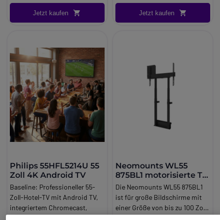
Brand:
Cleyver
Jetzt kaufen
Jetzt kaufen
Long_description:
Cleyver TV-Halterung für
DualBar PTZ: Professionelle
Installation für Cleyver-
Videokonferenzen
Entwickelt für die Cleyver
DualBar PTZ-
Videokonferenzleiste
Die
Cleyver TV-Halterung für
DualBar PTZ
wurde speziell für
die
Cleyver DualBar PTZ
Videokonferenzleiste
entwickelt. Sie ermöglicht die
Installation des
Kollaborationssystems direkt
Philips 55HFL5214U 55
Neomounts WL55
über oder unter einem
Zoll 4K Android TV
875BL1 motorisierte TV
professionellen Bildschirm und
Halterung
Baseline:
Professioneller 55-
Die Neomounts WL55 875BL1
sorgt so für eine saubere,
Zoll-Hotel-TV mit Android TV,
ist für große Bildschirme mit
stabile und professionelle
integriertem Chromecast,
einer Größe von bis zu 100 Zoll
Integration.
Netflix-Zugang und zentralen
und einem maximalen Gewicht
824,95 €
999,95 €