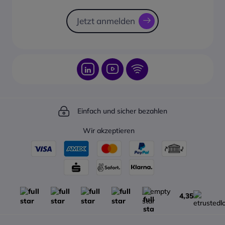
individuell anzupassen.
640 x 480 bei 60, 67, 72, 75 Hz
Sendungsverfolgung
Videoeingang:
Die Sofort-Klon-Funktion
720 x 400, 70 Hz
DVI-I (x 1)
Jetzt anmelden
ermöglicht schnelle und
800 x 600 bei 56, 60, 72, 75 Hz
HDMI 2.0 (x2)
einheitliche Bereitstellungen in
832 x 624, 75 Hz
USB 2.0 (x2)
Umgebungen mit mehreren
1024 x 768 bei 60, 70, 75 Hz
Audioeingang und -ausgang:
Geräten.
1152 x 864, 75 Hz
3,5mm Klinke
Entwickelt für anspruchsvolle
1152 x 870, 75 Hz
Externe Steuerung:
professionelle Umgebungen
1280 x 720, 60 Hz
3,5-mm-Infrarotbuchse
Die Benutzeroberfläche lässt
1280 x 800, 60 Hz
(Eingang/Ausgang)
sich mit
1280 x 1024, 60 Hz
RJ45
Unternehmenselementen wie
1440 x 900, 60 Hz
Einfach und sicher bezahlen
2,5 mm RS232C-Buchse
Logos, Farben und
1600 x 1200, 60 Hz
(Eingang/Ausgang)
Begrüßungsmeldungen
1680 x 1050, 60 Hz
Wir akzeptieren
Stromversorgung
:
anpassen. Darüber hinaus
1920 x 1080, 60 Hz
Stromverbrauch (typ.): 105 W
verfügt es über erweiterte
Videoformate:
Stromverbrauch (max.): 155 W
Funktionen für Steuerung,
480i, 60 Hz
Stromverbrauch im Standby-
Energieverwaltung und
480p, 60 Hz
Modus: < 0,5 W
Sicherheit, um sich an
576p, 50 Hz
Stromversorgung: 100 - 240 V,
verschiedene professionelle
576i, 50 Hz
4,35
50/60 Hz
Szenarien anzupassen.
720p, 60 Hz
Energiesparfunktionen: Smart
Die Konnektivität umfasst Wi-
1080i, 50, 60 Hz
On/Off
Fi 802.11ac, Ethernet, HDMI 2.0
1080p, 50, 60 Hz