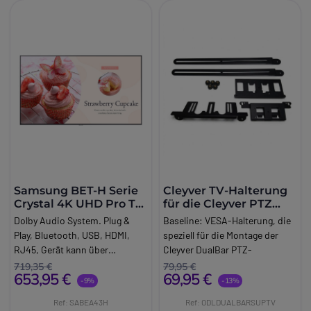
Samsung BET-H Serie
Cleyver TV-Halterung
Crystal 4K UHD Pro TV
für die Cleyver PTZ
- 43''
DualBar
Dolby Audio System. Plug &
Baseline:
VESA-Halterung, die
Play, Bluetooth, USB, HDMI,
speziell für die Montage der
RJ45, Gerät kann über
Cleyver DualBar PTZ-
Pincode, Sperrtaste oder USB
Videokonferenzleiste über oder
719,35 €
79,95 €
653,95 €
69,95 €
gesperrt werden.
unter professionellen
-9%
-13%
Bildschirmen entwickelt
Ref: SABEA43H
Ref: ODLDUALBARSUPTV
wurde.