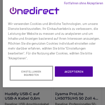
Audioerlebnis sorgen.
18,95 €
54,95 €
Fortfahren ohne Akzeptieren
Besprechungen. Technische
-52%
-31%
Benutzerfreundlichkeit
Merkmale: Merkmal.
Die Kamera bietet ein Plug &
Ref: DLDUBH4
Ref: OLWS882
Play-Erlebnis mit USB-C-
Jetzt kaufen
Jetzt kaufen
Anschluss und gewährleistet
Wir verwenden Cookies und ähnliche Technologien, um unsere
eine schnelle und einfache
Dienste bereitzustellen, Ihr Einkaufserlebnis zu verbessern, die
Installation. Die magnetische
Leistung der Website zu messen und zu analysieren und um
Sichtschutzabdeckung sorgt
Inhalte und Anzeigen basierend auf Ihren Interessen anzuzeigen.
dafür, dass die Privatsphäre
Möchten Sie die genutzten Cookies individuell einstellen oder
des Benutzers gewahrt bleibt,
mehr darüber erfahren, wählen Sie bitte "Einstellungen
wenn die Kamera nicht
bearbeiten". Für die Nutzung aller Cookies, wählen Sie bitte
verwendet wird. Kompatibel
"Akzeptieren".
mit einer Vielzahl von
Videokonferenzplattformen wie
Skype, Face Time, Zoom,
AKZEPTIEREN
EINSTELLUNGEN
BEARBEITEN
Microsoft Teams, Hangouts,
OBS, Xsplit, etc? Diese Kamera
ist eine vielseitige Lösung für
virtuelle Meetings, Konferenzen
Huddly USB-C auf
iiyama ProLite
und Live-Übertragungen. Mit
USB-A Kabel 0,6m
LH5075UHS 50 Zoll 4K
dem mitgelieferten C-Netzteil
Signage
Baseline:
USB-Anschlusskabel
Baseline:
Professionelles 50-