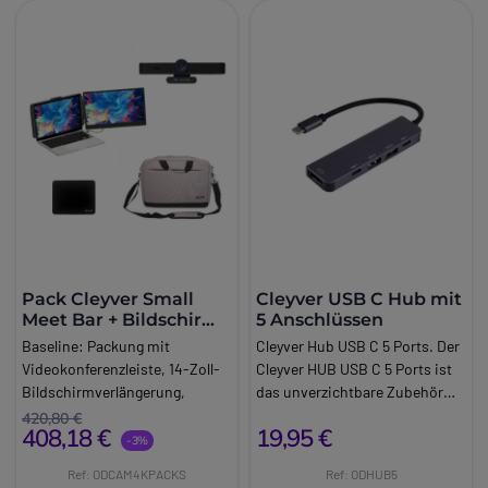
Pack Cleyver Small
Cleyver USB C Hub mit
Meet Bar + Bildschirm
5 Anschlüssen
Erweiterung + Mouse
Baseline:
Packung mit
Cleyver Hub USB C 5 Ports. Der
Pad + Laptop-Tasche
Videokonferenzleiste, 14-Zoll-
Cleyver HUB USB C 5 Ports ist
15,6''
Bildschirmverlängerung,
das unverzichtbare Zubehör
Mauspad und Laptoptasche für
für all Ihre
420,80 €
408,18 €
19,95 €
umfassende Produktivität.
Konnektivitätsbedürfnisse. Mit
-3%
Brand:
Cleyver
seinen zahlreichen
Ref: ODCAM4KPACKS
Ref: ODHUB5
Long_description:
Anschlüssen (USB-C, USB-A,