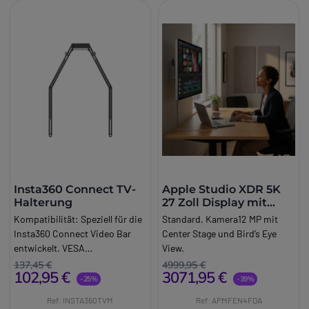
Insta360 Connect TV-
Apple Studio XDR 5K
Halterung
27 Zoll Display mit
VESA-Standard
Kompatibilität: Speziell für die
Standard. Kamera12 MP mit
Insta360 Connect Video Bar
Center Stage und Bird’s Eye
entwickelt. VESA
View.
Unterstützung: Funktioniert
137,45 €
4999,95 €
102,95 €
3071,95 €
mit Standard VESA
-25%
-39%
Montagemustern.
Ref: INSTA360TVM
Ref: APMFEN4FDA