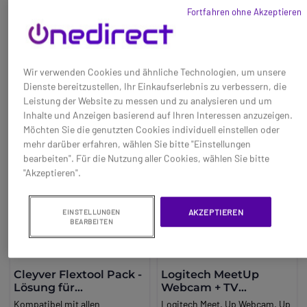
103,95 €
199,95 €
schwachem Licht Autofokus
Fortfahren ohne Akzeptieren
-21%
-9%
Carl Zeiss®
Ref: LOC930
Ref: LOBRIO2
Objektivzertifizierung Externe
Abdeckblende Zwei integrierte
Jetzt kaufen
Jetzt kaufen
Stereomikrofone
Wir verwenden Cookies und ähnliche Technologien, um unsere
Automatische
Dienste bereitzustellen, Ihr Einkaufserlebnis zu verbessern, die
Belichtungsanpassung Hi
Leistung der Website zu messen und zu analysieren und um
Speed USB 2.0 zertifiziert
Inhalte und Anzeigen basierend auf Ihren Interessen anzuzeigen.
(bereit für USB 3.0)
Möchten Sie die genutzten Cookies individuell einstellen oder
Universalhalterung mit
mehr darüber erfahren, wählen Sie bitte "Einstellungen
Stativgewinde für Notebooks,
bearbeiten". Für die Nutzung aller Cookies, wählen Sie bitte
LCD und CRT Monitore
"Akzeptieren".
AKZEPTIEREN
EINSTELLUNGEN
BEARBEITEN
Cleyver Flextool Pack -
Logitech MeetUp
Lösung für
Webcam + TV
drahtgebundene
Halterung
Kompatibel mit allen
Logitech Meet. Up Webcam. Up