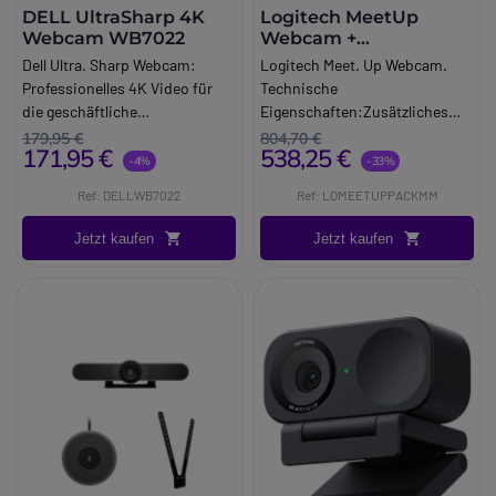
DELL UltraSharp 4K
Logitech MeetUp
Webcam WB7022
Webcam +
Erweiterungsmikrofon
Dell Ultra. Sharp Webcam:
Logitech Meet. Up Webcam.
Professionelles 4K Video für
Technische
die geschäftliche
Eigenschaften:Zusätzliches
Zusammenarbeit.
Mikrofon für Logitech Meet. Up
179,95 €
804,70 €
171,95 €
538,25 €
Webcam. Mikrofon: Breitband,
-4%
-33%
Geräuschunterdrückung,
Ref: DELLWB7022
Ref: LOMEETUPPACKMM
Mono. Schalter/Tasten:
Mikrofon desaktivieren.
Jetzt kaufen
Jetzt kaufen