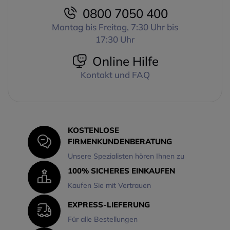
USB 2.0-Anschluss (USB 3.0
unübertroffene Klarheit der
0800 7050 400
für 4K-Video erforderlich)
übertragenen Bilder sorgt.
Montag bis Freitag, 7:30 Uhr bis
Micrófono de expansión para
Durch den 90°-
Logitech MeetUp
17:30 Uhr
Betrachtungswinkel profitieren
Erweiterungs-Mikrofon für
Sie von einem engeren
Online Hilfe
Logitech MeetUp
Sichtfeld, so dass Sie immer im
Ergänzendes Erweiterungs-
Mittelpunkt der
Kontakt und FAQ
Mikrofon für kleine
Aufmerksamkeit stehen. Und
Meetingräume
um Ihre Meetings noch
Das Erweiterungs-Mikrofon für
dynamischer zu gestalten,
die Logitech MeetUp Webcam
verfügt das Jabra PanaCast 20
bietet eine hohe Flexibilität bei
über einen intelligenten
KOSTENLOSE
der Einstellung von Räumen
Teilnehmerrahmen und einen
FIRMENKUNDENBERATUNG
und kleinen Meetingssälen.
leistungsstarken 6-fachen
Unsere Spezialisten hören Ihnen zu
Die in der Webcam integrierten
Autozoom. Mit der Picture-in-
Mikrofone garantieren eine
100% SICHERES EINKAUFEN
Picture-Funktion schließlich
Reichweite von 2,4 Metern. Um
können Sie Ihren virtuellen
Kaufen Sie mit Vertrauen
diesen Radius auf 4,2 Meter zu
Meetings einen zweiten
erweitern, benötigen Sie dieses
Videostream hinzufügen - ideal
EXPRESS-LIEFERUNG
Erweiterungs-Mikrofon. Auf
für Präsentationen.
Für alle Bestellungen
diese Weise hören Sie perfekt
Obwohl das Jabra PanaCast 20