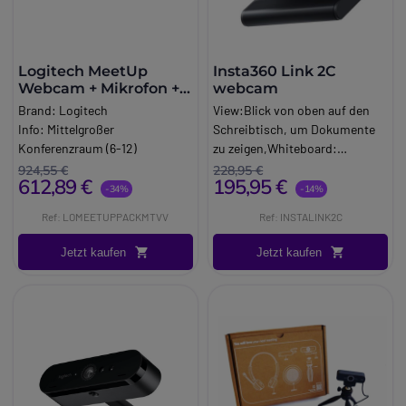
Logitech MeetUp
Insta360 Link 2C
Webcam + Mikrofon +
webcam
TV-Halterung
Brand:
Logitech
View:Blick von oben auf den
Info:
Mittelgroßer
Schreibtisch, um Dokumente
Konferenzraum (6-12)
zu zeigen,Whiteboard:
Long_description:
automatisches Aufrichten
924,55 €
228,95 €
612,89 €
195,95 €
Logitech MeetUp Webcam
eines Whiteboards. Diese
-34%
-14%
Die perfekte Konferenzkamera
Funktionen erleichtern den
Ref: LOMEETUPPACKMTVV
Ref: INSTALINK2C
für kleine Räume
Einsatz in Unternehmen:
MeetUp ist die führende
Schulungen, Präsentationen,
Jetzt kaufen
Jetzt kaufen
Konferenzkamera von
Produktdemonstrationen.
Logitech, speziell entwickelt
für kleine Konferenzräume
und
spontane Meetings im kleinen
Rahmen. Ab sofort müssen Sie
sich nicht länger alle um ein
kleines Laptop-Display
zusammendrängen. Durch die