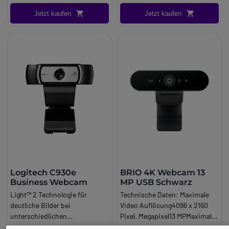
Videoanrufe (1932x1088px).
Jetzt kaufen
Jetzt kaufen
Webcam USB HD Desktop.
Vielseitige HD Plug & Play
Webcam.
Logitech C930e
BRIO 4K Webcam 13
Business Webcam
MP USB Schwarz
Light™ 2 Technologie für
Technische Daten: Maximale
deutliche Bilder bei
Video Auflösung4096 x 2160
unterschiedlichen
Pixel. Megapixel13 MPMaximale
Lichtverhältnissen, auch bei
Bildrate90 fps.
131,95 €
219,95 €