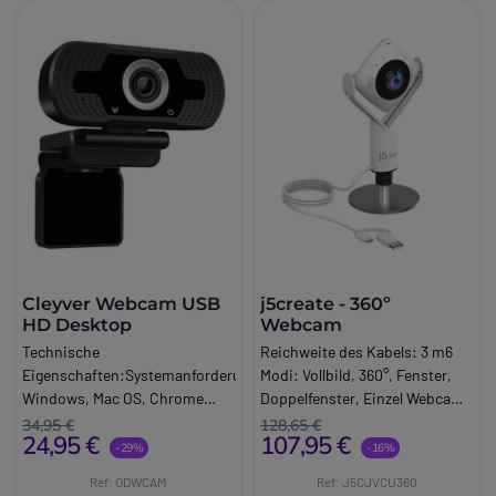
Cleyver Webcam USB
j5create - 360º
HD Desktop
Webcam
Technische
Reichweite des Kabels: 3 m6
Eigenschaften:Systemanforderungen:
Modi: Vollbild, 360°, Fenster,
Windows, Mac OS, Chrome
Doppelfenster, Einzel Webcam
OSInternetverbindung USB 1.1
90° und Weitwinkel 120°.
34,95 €
128,65 €
24,95 €
107,95 €
Anschluss (2.0 empfohlen).
Kompatibel mit Windows® 10
-29%
-16%
Hauptmerkmale:
Mac.
Ref: ODWCAM
Ref: J5CJVCU360
Hochauflösende Webcam HD