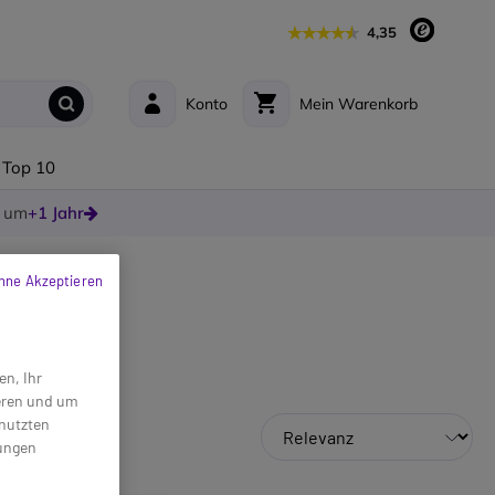
4,35
Konto
Mein Warenkorb
Top 10
e um
+1 Jahr
hne Akzeptieren
en, Ihr
ieren und um
enutzten
lungen