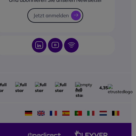
nen Sie außerdem
formationen abrufen, die
Jetzt anmelden
n besseren Überblick
rwaltung Ihrer Anrufe
stellungen Ihres
erenzsystems geben.
te technische Parameter
mmunikation
alink CP965 ist mit der
udiotechnologie
t und beseitigt die
 Barrieren zwischen den
partnern. Das
13-
4,35
Netzwerk
, bestehend aus
l zur
nterdrückung und 12
, ermöglicht eine
360°-
 von Stimmen in einem
 6 Metern
. Der
e 56-mm-Full-Duplex-
er überträgt die