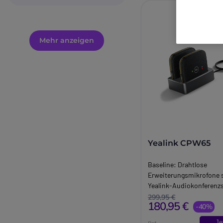
Mehr anzeigen
Yealink CPW65
Baseline:
Drahtlose
Erweiterungsmikrofone sp
Yealink-Audiokonferenz
Brand:
Yealink
299,95 €
180,95 €
Long_description:
-40%
Yealink CPW65
Je
Ref: