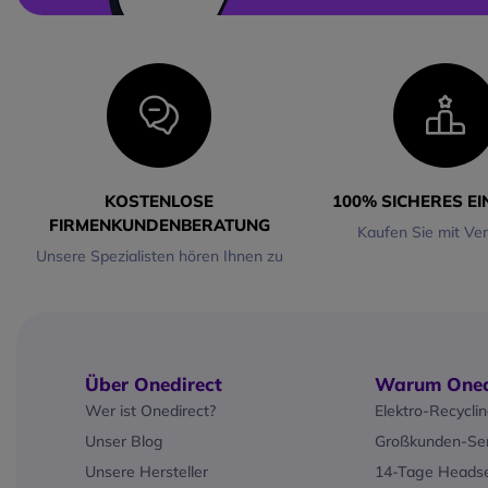
Echounterdrückung unte
die hohe Audioqualität, 
alle Hintergrundgeräusc
unterdrückt, die das Ge
stören könnten. Das To
ermöglicht eine einfach
der einzelnen Mikrofone
der Akku in jedem Mikro
sorgt, dass sie Sie jeden
KOSTENLOSE
100% SICHERES E
mühelos begleiten -
bis 
FIRMENKUNDENBERATUNG
Stunden lang im Gespräc
Kaufen Sie mit Ve
zu 11 Tage im Standby-
Unsere Spezialisten hören Ihnen zu
Über Onedirect
Warum Oned
Wer ist Onedirect?
Elektro-Recycli
Unser Blog
Großkunden-Ser
Unsere Hersteller
14-Tage Headse