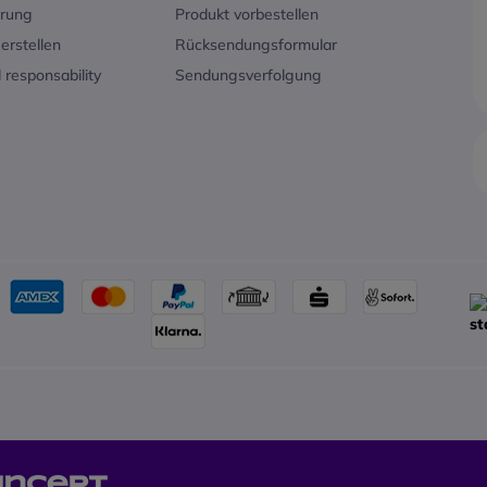
erung
Produkt vorbestellen
CP965 können Sie außerdem
CP965 kön
weitere Informationen abrufen, die
weitere In
erstellen
Rücksendungsformular
Ihnen einen besseren Überblick
Ihnen eine
 responsability
Sendungsverfolgung
über die Verwaltung Ihrer Anrufe
über die Ve
und die Einstellungen Ihres
und die Ein
Audiokonferenzsystems geben.
Audiokonf
Intelligente technische Parameter
Intelligen
für HD-Kommunikation
für HD-Ko
Das neue Yealink CP965 ist mit der
Das neue Ye
neuesten Audiotechnologie
neuesten A
ausgestattet und beseitigt die
ausgestatte
virtuellen Barrieren zwischen den
virtuellen
Gesprächspartnern. Das
13-
Gesprächs
Mikrofon-Netzwerk
, bestehend aus
Mikrofon-
einem Modul zur
einem Modu
Geräuschunterdrückung und 12
Geräuschu
Mikrofonen, ermöglicht eine
360°-
Mikrofonen
Erfassung von Stimmen in einem
Erfassung
Radius von 6 Metern
. Der
Radius von
eingebaute 56-mm-Full-Duplex-
eingebaut
Lautsprecher überträgt die
Lautsprech