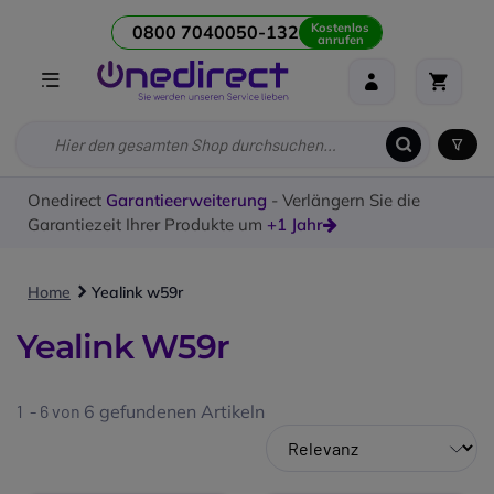
Kostenlos
0800 7040050-132
anrufen
Onedirect
Garantieerweiterung
- Verlängern Sie die
Garantiezeit Ihrer Produkte um
+1 Jahr
Home
Yealink w59r
Yealink W59r
1 - 6 von
6
gefundenen Artikeln