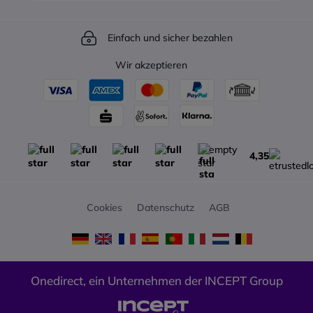
jedem Fachmann ermöglichen,
technische Funktionen als je
hinzugefügt werden
an HD-Telefonanlagen
zuvor, um allen Fachleuten die
Ermöglicht 20 gleichzeitige
teilzunehmen. Fachleute
Teilnahme an HD-
Anrufe
Einfach und sicher bezahlen
können bis zu 250 Mobilteile
Telefonanlagen zu ermöglichen.
Integration von bis zu 10 SIP-
hinzufügen und so bis zu 250
Professionelle Anwender
Wir akzeptieren
Konten
Anrufe gleichzeitig tätigen, was
können bis zu 250 Handgeräte
Bis zu 6 Repeater pro Basis
ideal für Unternehmen mit
hinzufügen, was ideal für
hinzufügen
einer großen Anzahl von
Unternehmen mit einer großen
DECT-Frequenzband: 1880 -
Mitarbeitern ist. Sie können bis
Anzahl von Mitarbeitern ist. Sie
1900MHz
zu 8 Anrufe auf jeder
können bis zu 8 Anrufe auf
Lokales Telefonbuch mit bis zu
Basisstation und bis zu 2
jeder Basisstation und bis zu 2
1000 Einträgen (in der Basis
4,35
gleichzeitige Anrufe auf jedem
gleichzeitige Anrufe auf jedem
gespeichert)
Mobilteil tätigen, so dass sie
Mobilteil tätigen, so dass sie
Anklopfen, Anrufweiterleitung,
mit ihren Kollegen effektiv
effektiv mit ihren Kollegen
Dreierkonferenz, Notruf;
kommunizieren können, egal
kommunizieren können,
Cookies
Datenschutz
AGB
Anruferidentifizierung
wo sie sich in ihrem
unabhängig davon, wo sie sich
Anrufliste: verpasste,
Unternehmen befinden.
im Unternehmen befinden.
empfangene und getätigte
Yealink hat auch die Messlatte
Yealink hat auch die Audio-
Anrufe
für Audio hoch gelegt, um den
Messlatte hoch gelegt, um
Direkter IP-Anruf ohne SIP-
Onedirect, ein Unternehmen der INCEPT Group
Peer-to-Peer-Austausch so
sicherzustellen, dass die
Proxy
realitätsnah wie möglich zu
Gespräche zwischen Kollegen
3 LED-Anzeigen: 1 für die
gestalten. Zu den
so realitätsnah wie möglich