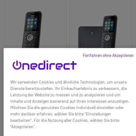
Fortfahren ohne Akzeptieren
Wir verwenden Cookies und ähnliche Technologien, um unsere
Yealink W59R
Yealink W79P DECT-
Dienste bereitzustellen, Ihr Einkaufserlebnis zu verbessern, die
Telefonsystem
Leistung der Website zu messen und zu analysieren und um
Baseline:
Robustes
Baseline:
Professionelles und
Inhalte und Anzeigen basierend auf Ihren Interessen anzuzeigen.
schnurloses Bluetooth-DECT-
robustes Schnurlostelefon mit
Möchten Sie die genutzten Cookies individuell einstellen oder
Telefon - ideal für den Einsatz
Bluetooth
mehr darüber erfahren, wählen Sie bitte "Einstellungen
in jeder Umgebung
Brand:
Yealink
159,95 €
223,25 €
bearbeiten". Für die Nutzung aller Cookies, wählen Sie bitte
123,95 €
159,95 €
Brand:
Yealink
Long_description:
-23%
-28%
"Akzeptieren".
Long_description:
Eine leistungsstarke Lösung
Ref: YEALINKW59R
Ref: YEALINKW79P
Yealink W59R:
Robustes
mit einem effektiven