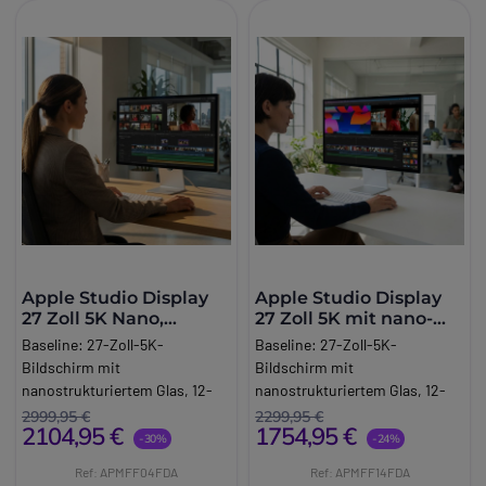
Apple Studio Display
Apple Studio Display
27 Zoll 5K Nano,
27 Zoll 5K mit nano-
höhenverstellbar
Glas und neigbarem
Baseline:
27-Zoll-5K-
Baseline:
27-Zoll-5K-
Ständer
Bildschirm mit
Bildschirm mit
nanostrukturiertem Glas, 12-
nanostrukturiertem Glas, 12-
MP-Kamera und höhen- und
MP-Kamera und neigbarem
2999,95 €
2299,95 €
2104,95 €
1754,95 €
neigungsverstellbarem Ständer
Ständer für Mac-Arbeitsplätze
-30%
-24%
für anspruchsvolle Mac-
und Umgebungen mit starker
Ref: APMFF04FDA
Ref: APMFF14FDA
Arbeitsplätze.
Lichteinstrahlung.