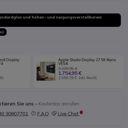
Anschlüsse:
2 Thunderbolt 5-
chlüsse
tandardglas und höhen- und neigungsverstellbarem
Höhe und Neigung:
Neigung von -5° bis
on 10,5 cm
m)
usgerichtet:
eine All-in-One-Lösung für
llung und hybride Zusammenarbeit.
oll Display 
Apple Studio Display 27 5K Nano 
rd
VESA
2.299,95 €
1.754,95 €
St.
2.088,39 €
Inkl. MwSt.
tieren Sie uns -
Kostenlos anrufen
30 30807701
F.A.Q
Live Chat