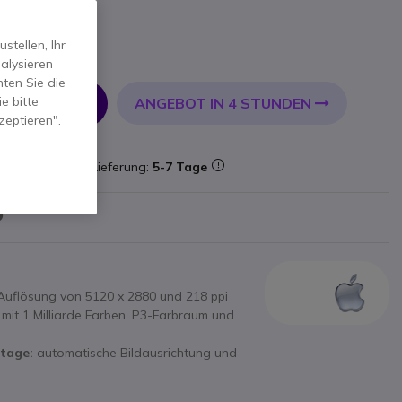
tellen, Ihr
l. MwSt.
alysieren
ten Sie die
e bitte
ANGEBOT IN 4 STUNDEN
 WARENKORB
zeptieren".
estand
Lieferung:
5-7 Tage
uflösung von 5120 x 2880 und 218 ppi
mit 1 Milliarde Farben, P3-Farbraum und
tage:
automatische Bildausrichtung und
rofon:
6 Hi-Fi-Lautsprecher und 3