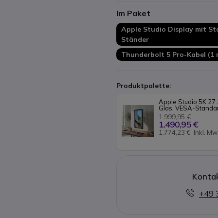
Mikrofone in Studioqualität
Im Paket
Thunderbolt 5- und USB-C-
Anschlüsse und 2 USB-C-Ans
Apple Studio Display mit S
Ständer mit einstellbarer 
Ständer
+25° und Höhenverstellung v
Thunderbolt 5 Pro-Kabel (1 
Auf das Apple-Ökosystem a
Produktivität, Content-Erste
Produktpalette:
Apple Studio 5K 27 z
Glas, VESA-Standa
1.999,95 €
1.490,95 €
1.774,23 €
Inkl. Mw
Kontak
+49 