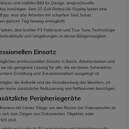
klares und stabiles Bild für Design, anspruchsvolle
Mac benötigen. Sein 27-Zoll-Retina-5K-Display bietet eine
8 ppi, was das Arbeiten mit scharfem Text, hoher
 den ganzen Tag hinweg ermöglicht.
rde Farben, dem breiten P3-Farbraum und True Tone-Technologie
 Arbeitsabläufe und Umgebungen, in denen Bildgenauigkeit
ssionellen Einsatz
täglichen professionellen Einsatz in Büros, Arbeitsräumen und
 sie als geeignete Lösung für alle, die ein klares Seherlebnis
 Content-Erstellung und Zusammenarbeit ausgelegt ist.
dglas die Ästhetik und die Grundleistung des Monitors, ist
en keine zusätzliche Reduzierung von Reflexionen benötigen.
usätzliche Peripheriegeräte
P-Kamera mit Center Stage, um den Nutzer bei Videoanrufen im
die sich zum Zeigen von Dokumenten, Objekten oder
ich sind.
alität und sechs Hi-Fi-Lautsprecher mit Unterstützung für