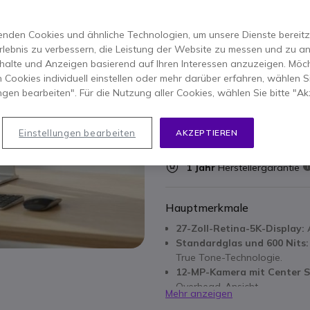
ERSPARNIS 659,00 €
2.499,95 €
nden Cookies und ähnliche Technologien, um unsere Dienste bereitzus
1.840,95 €
-
2.190,73 €
Ink
rlebnis zu verbessern, die Leistung der Website zu messen und zu an
halte und Anzeigen basierend auf Ihren Interessen anzuzeigen. Möch
Anzahl
 Cookies individuell einstellen oder mehr darüber erfahren, wählen Si
IN DEN
ungen bearbeiten". Für die Nutzung aller Cookies, wählen Sie bitte "Ak
Nicht lieferbar
41 Produkte im Plattformb
Einstellungen bearbeiten
AKZEPTIEREN
1 Jahr
Herstellergarantie
Hauptmerkmale
27-Zoll-Retina-5K-Display:
A
Standardglas und 600 Nits:
True Tone-Technologie.
12-MP-Kamera mit Center S
Overhead-Ansicht
Mehr anzeigen
Integriertes Audio und Mik