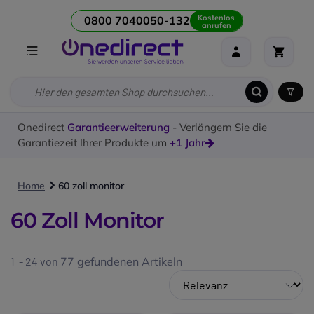
Kostenlos
0800 7040050-132
anrufen
Onedirect
Garantieerweiterung
- Verlängern Sie die
Garantiezeit Ihrer Produkte um
+1 Jahr
Home
60 zoll monitor
60 Zoll Monitor
1 - 24 von
77
gefundenen Artikeln