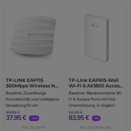
TP-LINK EAP115
TP-Link EAP615-Wall
300Mbps Wireless N
Wi-Fi 6 AX1800 Access
Access Point
Point
Baseline:
Zuverlässige
Baseline:
Wandmontierter Wi-
Konnektivität und intelligente
Fi 6-Access Point mit PoE-
Verwaltung für ein
Unterstützung, 4× Gigabit-
leistungsstarkes drahtloses
Ports und hoher Leistung für
49,90 €
92,35 €
37,95 €
83,95 €
Netzwerk.
zuverlässige
-24%
-9%
Brand:
TPLINK
Unternehmensnetzwerke.
Ref: TPLEAP115
Ref: TPLEAP615-WALL
Long_description:
Brand:
TPLINK