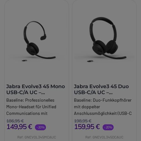
Jabra Evolve3 45 Mono
Jabra Evolve3 45 Duo
USB-C/A UC –
USB-C/A UC –
kabelloses Headset
kabelloses Headset
Baseline:
Professionelles
Baseline:
Duo-Funkkopfhörer
Mono-Headset für Unified
mit doppelter
Communications mit
Anschlussmöglichkeit (USB-C
doppelter
und USB-A), ANC, 3
186,95 €
198,95 €
149,95 €
159,95 €
Anschlussmöglichkeit (USB-C
ClearVoice™-Mikrofonen und
-20%
-20%
und USB-A), aktiver
UC-Zertifizierung für
Ref: GNEVOL345MCAUC
Ref: GNEVOL345DCAUC
Geräuschunterdrückung (ANC),
kristallklare Anrufe und