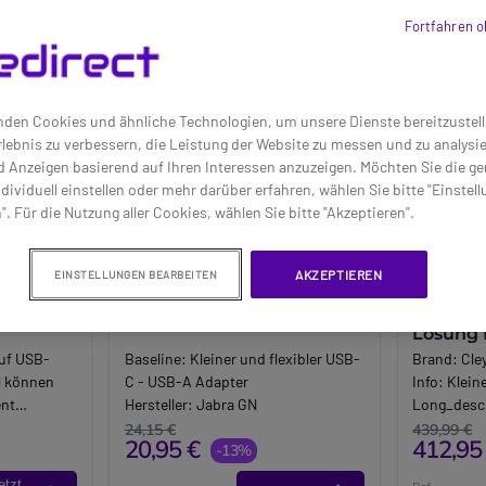
Fortfahren o
den Cookies und ähnliche Technologien, um unsere Dienste bereitzustell
lebnis zu verbessern, die Leistung der Website zu messen und zu analys
d Anzeigen basierend auf Ihren Interessen anzuzeigen. Möchten Sie die g
dividuell einstellen oder mehr darüber erfahren, wählen Sie bitte "Einstel
". Für die Nutzung aller Cookies, wählen Sie bitte "Akzeptieren".
AKZEPTIEREN
EINSTELLUNGEN BEARBEITEN
auf-USB-
Adapter USB-A - USB-C
Cleyver 
Lösung 
Videoko
uf USB-
Baseline:
Kleiner und flexibler USB-
Brand:
Cle
l können
C - USB-A Adapter
Info:
Klein
ent
Hersteller:
Jabra GN
Long_descr
elgebunden
All in One 
24,15 €
439,99 €
20,95 €
412,95
ber Micro-
-13%
Ihre Video
se und ist
Möchten Si
etzt
Ref: