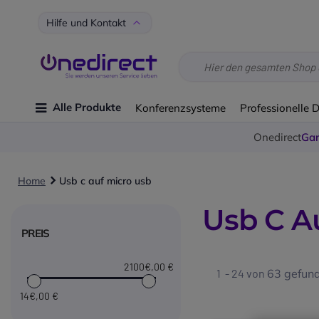
Hilfe und Kontakt
Alle Produkte
Konferenzsysteme
Professionelle 
Onedirect
Gar
Home
Usb c auf micro usb
Usb C A
PREIS
2100€
,00 €
1 - 24 von
63
gefund
14€
,00 €