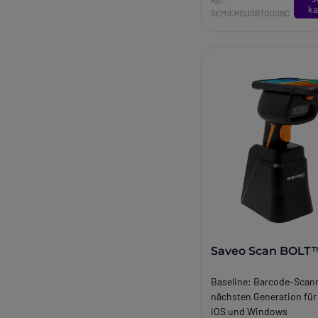
kompatibel mit den Head
ka
SEMICROUSBTOUSBC
EPOS-Serie ADAPT 400/
ADAPT Presence sowie m
DECT IMPACT-Basisstat
Saveo Scan BOLT
Baseline:
Barcode-Scann
nächsten Generation für
iOS und Windows