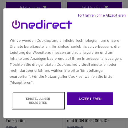
Jetzt kaufen
Jetzt kaufen
Fortfahren ohne Akzeptieren
Wir verwenden Cookies und ähnliche Technologien, um unsere
Dienste bereitzustellen, Ihr Einkaufserlebnis zu verbessern, die
Leistung der Website zu messen und zu analysieren und um
Inhalte und Anzeigen basierend auf Ihren Interessen anzuzeigen.
Möchten Sie die genutzten Cookies individuell einstellen oder
mehr darüber erfahren, wählen Sie bitte "Einstellungen
bearbeiten". Für die Nutzung aller Cookies, wählen Sie bitte
"Akzeptieren".
ICOM MB-133 Gürtelclip
Ladegerät ICOM BC-
AKZEPTIEREN
EINSTELLUNGEN
214 (6 Positionen)
BEARBEITEN
Baseline:
Gürtelclip für ICOM
Baseline:
Multistecker-
IC-F1000 und ICOM IC-F2000
Ladegerät für ICOM IC-F1000
Funkgeräte
und ICOM IC-F2000, IC-
Brand:
Icom
F29SR/DR
9,95 €
309,95 €