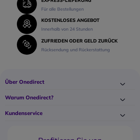
EXPRESS-LIEFERUNG
Für alle Bestellungen
KOSTENLOSES ANGEBOT
Innerhalb von 24 Stunden
ZUFRIEDEN ODER GELD ZURÜCK
Rücksendung und Rückerstattung
Über Onedirect
Wer ist Onedirect?
Warum Onedirect?
Unser Blog
Elektro-Recycling
Unsere Hersteller
Kundenservice
Großkunden-Service
Impressum
Kontakt
14-Tage Headset-Test
Glossar
FAQ
Garantieerweiterung
AGB