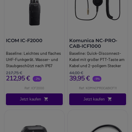
ICOM IC-F2000
Komunica NC-PRO-
CAB-ICF1000
Baseline:
Leichtes und flaches
Baseline:
Quick-Disconnect-
UHF-Funkgerät. Wasser- und
Kabel mit großer PTT-Taste am
Staubgeschützt nach IP67
Kabel und 2-poligem Stecker
Brand:
Icom
für Icom ICF-1000, ideal für
217,75 €
44,00 €
212,95 €
39,95 €
Info:
Lizenzpfichtig UHF
Headsets der NC-PRO-Serie.
-2%
-9%
Brand:
Komunica
Ref: ICF2000
Ref: KOMNCPROCABICF11
Long_description:
Kommunikation NC-PRO-CAB-
Jetzt kaufen
Jetzt kaufen
ICF1000
Kompatible Kon-Serie Icom:
ICF-29, IC-F3G, IC-F3GS, IC-
F4G, IC-F4GS, IC-F11, IC-F12,
IC-F21, IC-F14, IC-F14S, IC-