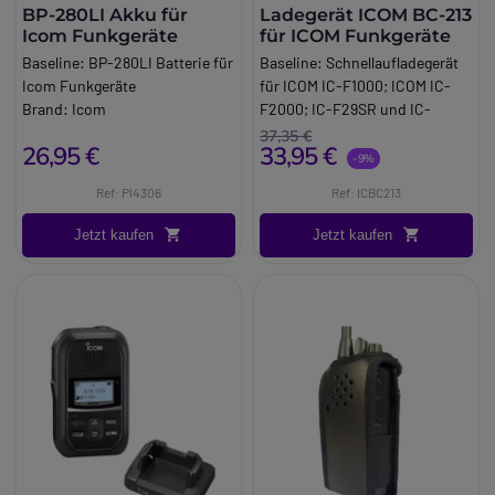
BP-280LI Akku für
Ladegerät ICOM BC-213
Icom Funkgeräte
für ICOM Funkgeräte
Baseline:
BP-280LI Batterie für
Baseline:
Schnellaufladegerät
Icom Funkgeräte
für ICOM IC-F1000; ICOM IC-
Brand:
Icom
F2000; IC-F29SR und IC-
Long_description:
F29DR-Funkgeräte
37,35 €
26,95 €
33,95 €
Kompatibel mit Icom-
Brand:
Icom
-9%
Modellen: ICF-1000, ICF-2000
Ref: PI4306
Ref: ICBC213
Jetzt kaufen
Jetzt kaufen