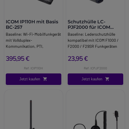
ICOM IP110H mit Basis
Schutzhülle LC-
BC-257
PJF2000 für ICOM
Funkgeräten
Baseline:
Wi-Fi-Mobilfunkgerät
Baseline:
Lederschutzhülle
mit Vollduplex-
kompatibel mit ICOM F1000 /
Kommunikation, PTI,
F2000 / F29SR Funkgeräten
Bluetooth, IP67 und WPA2-
Long_description:
395,95 €
23,95 €
Enterprise-Sicherheit für
Lederschutzhülle LC-PJF2000
anspruchsvolle Umgebungen.
Die einzigartige Leder-
Ref: ICIP110H
Ref: ICPJF2000
Brand:
Icom
Schutztasche von ICOM
Info:
Lizenzfrei
schützt Ihre Funkgeräte vor
Jetzt kaufen
Jetzt kaufen
etwaigen Umwelteinflüssen wie
Schmutz oder Wasserspritzer.