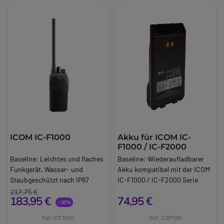
ICOM IC-F1000
Akku für ICOM IC-
F1000 / IC-F2000
Baseline:
Leichtes und flaches
Baseline:
Wiederaufladbarer
Funkgerät. Wasser- und
Akku kompatibel mit der ICOM
Staubgeschützt nach IP67
IC-F1000 / IC-F2000 Serie
Brand:
Icom
Brand:
Icom
217,75 €
183,95 €
74,95 €
Info:
Lizenzpfichtig VHF
-16%
Ref: ICF1000
Ref: ICBP280