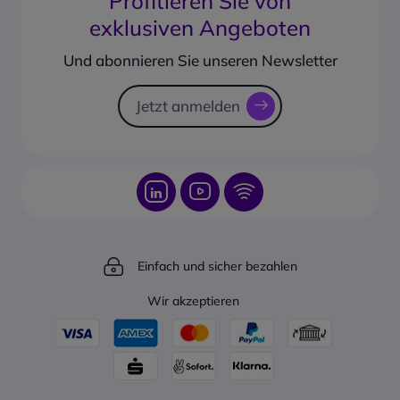
Profitieren Sie von
PayPal Ratenzahlung
Geschäftskonto erstellen
exklusiven Angeboten
Produkt vorbestellen
Corporate social responsability
Rücksendungsformular
Und abonnieren Sie unseren Newsletter
Sendungsverfolgung
Jetzt anmelden
Einfach und sicher bezahlen
Wir akzeptieren