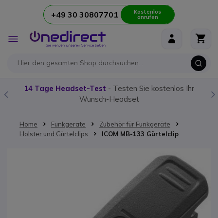
Kostenlos
+49 30 30807701
anrufen
Zum Inhalt springen
Navigation
umschalten
14 Tage Headset-Test
- Testen Sie kostenlos Ihr
Wunsch-Headset
Home
Funkgeräte
Zubehör für Funkgeräte
Holster und Gürtelclips
ICOM MB-133 Gürtelclip
Zum Ende der Bildgalerie springen