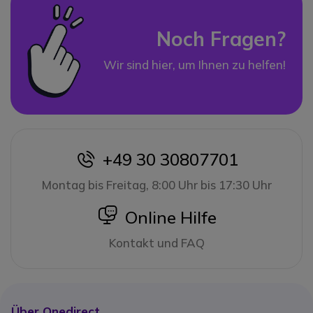
Noch Fragen?
Wir sind hier, um Ihnen zu helfen!
+49 30 30807701
icon
Montag bis Freitag, 8:00 Uhr bis 17:30 Uhr
icon
Online Hilfe
Kontakt und FAQ
Über Onedirect