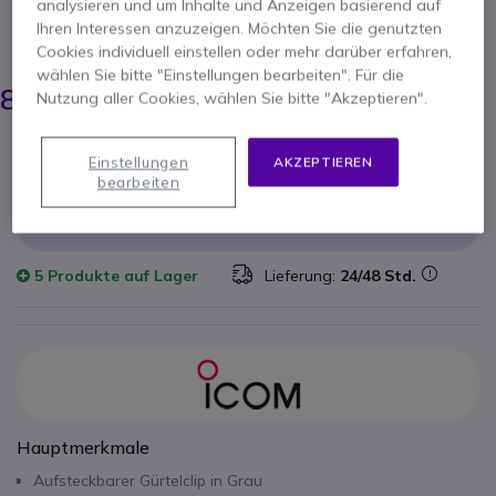
analysieren und um Inhalte und Anzeigen basierend auf
Funkgeräte
Ihren Interessen anzuzeigen. Möchten Sie die genutzten
ERSPARNIS 1,00 €
Cookies individuell einstellen oder mehr darüber erfahren,
wählen Sie bitte "Einstellungen bearbeiten". Für die
9,95 €
8,95 €
Nutzung aller Cookies, wählen Sie bitte "Akzeptieren".
-
10,65 €
Inkl. MwSt.
Anzahl
IN DEN WARENKORB
Einstellungen
AKZEPTIEREN
bearbeiten
ANGEBOT IN 4 STUNDEN
5 Produkte
auf Lager
Lieferung:
24/48 Std.
Hauptmerkmale
Aufsteckbarer Gürtelclip in Grau