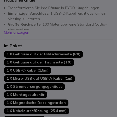
Transformieren Sie Ihre Räume in BYOD-Umgebungen
Ein einziger Anschluss:
1 USB-C-Kabel reicht aus, um ein
Meeting zu starten
Große Reichweite:
100 Meter über eine Standard Cat6a-
Verkabelung
Mehr anzeigen
Einfache Verwaltung:
Logitech Sync, Zoom Management,
Teams Center
Im Paket
Eingebautes Netzteil:
bis zu 100 W Leistung für einen PC
Organisierte Aufbewahrung:
Magnetische Dockingstation
1 X Gehäuse auf der Bildschirmseite (RX)
Universelle Kompatibilität:
Logitech Rally Bar, Rally Bar
1 X Gehäuse auf der Tischseite (TX)
Mini, etc.
1 X USB-C-Kabel (1,5m)
1 X Micro-USB auf USB-A Kabel (1m)
1 X Stromversorgungsgehäuse
1 X Montagezubehör
1 X Magnetische Dockingstation
1 X Kabeldurchführung (25,4 mm)