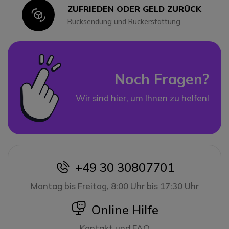
ZUFRIEDEN ODER GELD ZURÜCK
Icon
Rücksendung und Rückerstattung
Noch Fragen?
Wir sind hier, um Ihnen zu helfen!
+49 30 30807701
icon
Montag bis Freitag, 8:00 Uhr bis 17:30 Uhr
icon
Online Hilfe
Kontakt und FAQ