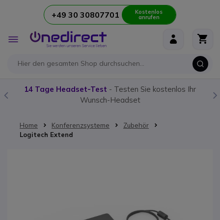
Kostenlos
+49 30 30807701
anrufen
Zum Inhalt springen
Navigation
umschalten
14 Tage Headset-Test
- Testen Sie kostenlos Ihr
Wunsch-Headset
Home
Konferenzsysteme
Zubehör
Logitech Extend
Zum Ende der Bildgalerie springen