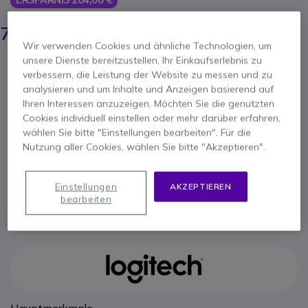
917,35 €
712,95 €
-
848,41 €
Inkl. MwSt.
Wir verwenden Cookies und ähnliche Technologien, um
unsere Dienste bereitzustellen, Ihr Einkaufserlebnis zu
Anzahl
IN DEN WARENKORB
verbessern, die Leistung der Website zu messen und zu
analysieren und um Inhalte und Anzeigen basierend auf
Ihren Interessen anzuzeigen. Möchten Sie die genutzten
ANGEBOT IN 4 STUNDEN
Cookies individuell einstellen oder mehr darüber erfahren,
wählen Sie bitte "Einstellungen bearbeiten". Für die
Nicht lieferbar
Nutzung aller Cookies, wählen Sie bitte "Akzeptieren".
100+ Produkte im Plattformbestand
Lieferung:
5-7 Tage
Einstellungen
AKZEPTIEREN
bearbeiten
2 Jahre
Herstellergarantie
Hauptmerkmale