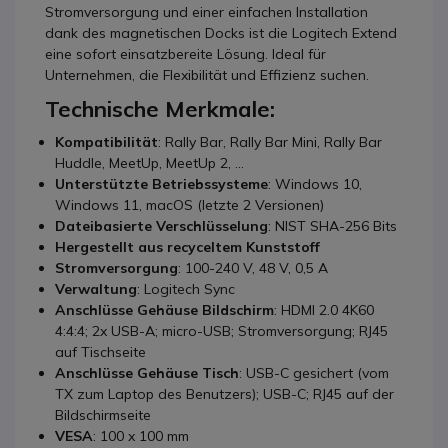
Stromversorgung und einer einfachen Installation
dank des magnetischen Docks ist die Logitech Extend
eine sofort einsatzbereite Lösung. Ideal für
Unternehmen, die Flexibilität und Effizienz suchen.
Technische Merkmale:
Kompatibilität
: Rally Bar, Rally Bar Mini, Rally Bar
Huddle, MeetUp, MeetUp 2, ...
Unterstützte Betriebssysteme
: Windows 10,
Windows 11, macOS (letzte 2 Versionen)
Dateibasierte Verschlüsselung
: NIST SHA-256 Bits
Hergestellt aus recyceltem Kunststoff
Stromversorgung
: 100-240 V, 48 V, 0,5 A
Verwaltung
: Logitech Sync
Anschlüsse Gehäuse Bildschirm
: HDMI 2.0 4K60
4:4:4; 2x USB-A; micro-USB; Stromversorgung; RJ45
auf Tischseite
Anschlüsse Gehäuse Tisch
: USB-C gesichert (vom
TX zum Laptop des Benutzers); USB-C; RJ45 auf der
Bildschirmseite
VESA
: 100 x 100 mm