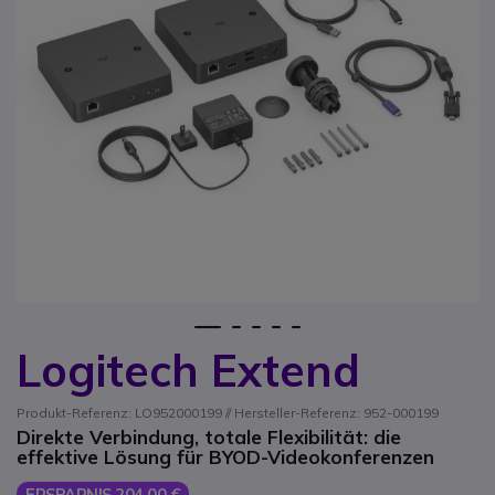
1
2
3
4
5
Logitech Extend
Zum Anfang der Bildgalerie springen
Produkt-Referenz: LO952000199 // Hersteller-Referenz: 952-000199
Direkte Verbindung, totale Flexibilität: die
effektive Lösung für BYOD-Videokonferenzen
ERSPARNIS 204,00 €