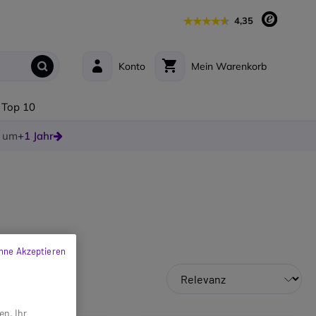
4,35
Konto
Mein Warenkorb
Top 10
e um
+1 Jahr
hne Akzeptieren
en, Ihr