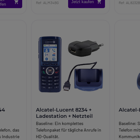
Jetzt kaufen
Ref: ALM34BG
Ref: AL8232
fen
44
Alcatel-Lucent 8234 +
Alcatel
Ladestation + Netzteil
Baseline:
Ein komplettes
Baseline:
S
lefon, das
Telefonpaket für tägliche Anrufe in
Telefon mi
s Industrie
HD-Qualität.
Kommunika