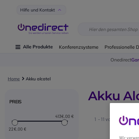
Hilfe und Kontakt
Alle Produkte
Konferenzsysteme
Professionelle 
Onedirect
Gar
Home
Akku alcatel
Akku Al
PREIS
413€
,00 €
1 - 11 von
11
gefunde
22€
,00 €
Wir verwen