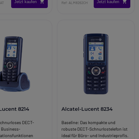
Jetzt kaufen
Jetzt kaufen
BAT
Ref: ALM8262CH
-Lucent 8214
Alcatel-Lucent 8234
chnurloses DECT-
Baseline:
Das kompakte und
t Business-
robuste DECT-Schnurlostelefon ist
tionsfunktionen
ideal für Büro- und Industrieprofis.