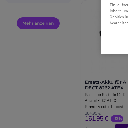
Einkaufser
Inhalte un
Cookies in
bearbeiten
Mehr anzeigen
Ersatz-Akku für Al
DECT 8262 ATEX
Baseline:
Batterie für D
Alcatel 8262 ATEX
Brand:
Alcatel-Lucent E
284,95 €
161,95 €
-43%
Je
Ref: