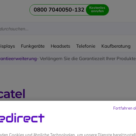
Kostenlos
0800 7040050-132
anrufen
Displays
Funkgeräte
Headsets
Telefonie
Kaufberatung
antieerweiterung
- Verlängern Sie die Garantiezeit Ihrer Produkt
catel
Fortfahren o
nen Artikeln
den Cookies und ähnliche Technologien, um unsere Dienste bereitzustell