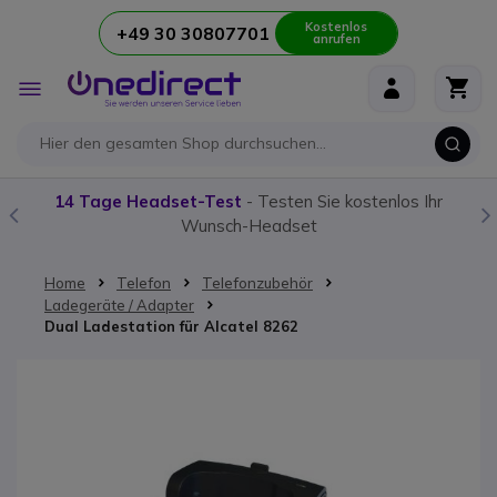
Kostenlos
+49 30 30807701
anrufen
Zum Inhalt springen
Navigation
umschalten
14 Tage Headset-Test
- Testen Sie kostenlos Ihr
Wunsch-Headset
Home
Telefon
Telefonzubehör
Ladegeräte / Adapter
Dual Ladestation für Alcatel 8262
Zum Ende der Bildgalerie springen