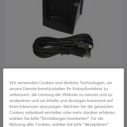
Wir verwenden Cookies und ähnliche Technologien, um
unsere Dienste bereitzustellen, Ihr Einkaufserlebnis zu
1
verbessern, die Leistung der Website zu messen und zu
Dual Ladestation für
Zum Anfang der Bildgalerie springen
analysieren und um Inhalte und Anzeigen basierend auf
Ihren Interessen anzuzeigen. Möchten Sie die genutzten
Alcatel 8262
Cookies individuell einstellen oder mehr darüber erfahren,
wählen Sie bitte "Einstellungen bearbeiten". Für die
Produkt-Referenz: ALM8262CH // Hersteller-Referenz: 3BN67346AA
Nutzung aller Cookies, wählen Sie bitte "Akzeptieren".