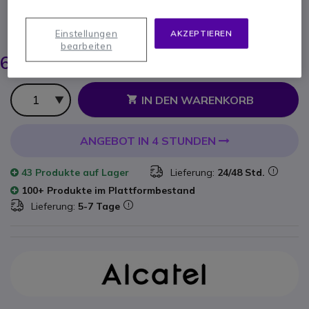
Dual Ladegerät für Alcatel-Lucent DECT 8262
ERSPARNIS 5,00 €
Einstellungen
AKZEPTIEREN
bearbeiten
69,95 €
65,16 €
-
77,54 €
Inkl. MwSt.
Anzahl
IN DEN WARENKORB
ANGEBOT IN 4 STUNDEN
43 Produkte
auf Lager
Lieferung:
24/48 Std.
100+ Produkte im Plattformbestand
Lieferung:
5-7 Tage