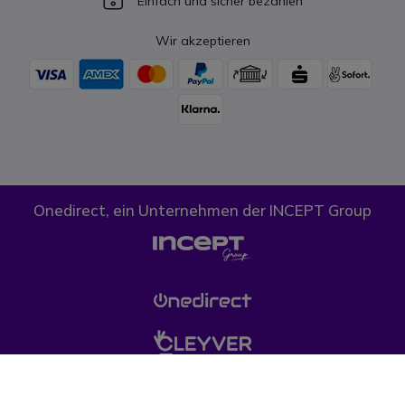
Einfach und sicher bezahlen
Wir akzeptieren
Onedirect, ein Unternehmen der INCEPT Group
Cookies
Datenschutz
AGB