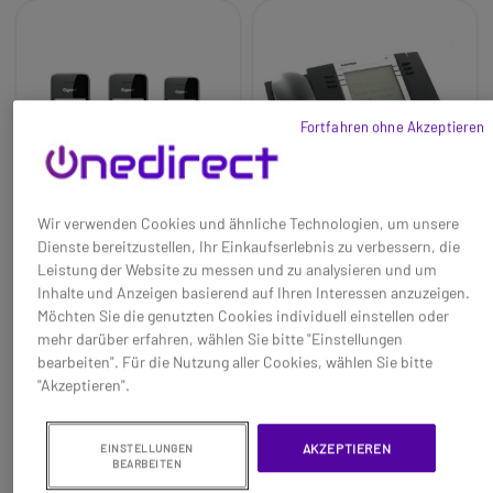
Fortfahren ohne Akzeptieren
Wir verwenden Cookies und ähnliche Technologien, um unsere
Dienste bereitzustellen, Ihr Einkaufserlebnis zu verbessern, die
Leistung der Website zu messen und zu analysieren und um
Inhalte und Anzeigen basierend auf Ihren Interessen anzuzeigen.
Gigaset COMFORT
Mitel MiVoice 6757
Möchten Sie die genutzten Cookies individuell einstellen oder
500A Trio (Mit
Digital Phone (Aastra
mehr darüber erfahren, wählen Sie bitte "Einstellungen
Anrufbeantworter)
6757) -
Baseline:
Maximaler
Baseline:
20 programmierbare
bearbeiten". Für die Nutzung aller Cookies, wählen Sie bitte
generalüberholt
Bedienungskomfort im edlen,
Funktionstasten, Speicherplatz
"Akzeptieren".
zeitlosen Design
für 100 Kontakte
Brand:
Gigaset
Brand:
Mitel
137,45 €
284,95 €
114,95 €
84,95 €
Long_description:
Long_description:
-16%
-70%
AKZEPTIEREN
EINSTELLUNGEN
Gigaset Comfort 500A Trio:
Mitel 6757 generalüberholt
BEARBEITEN
Ref: SICOM500ATSBG
Ref: AA6757R
optimale audioqualität für
Digitaltelefon gewidmet PABX