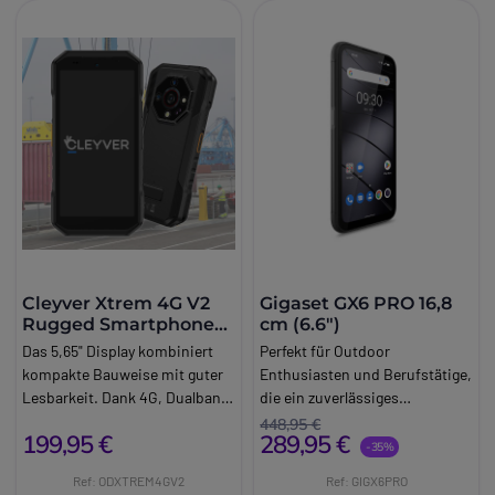
Cleyver Xtrem 4G V2
Gigaset GX6 PRO 16,8
Rugged Smartphone
cm (6.6")
IP68
Das 5,65" Display kombiniert
Perfekt für Outdoor
kompakte Bauweise mit guter
Enthusiasten und Berufstätige,
Lesbarkeit. Dank 4G, Dualband
die ein zuverlässiges
WLAN, Bluetooth 5.2 und NFC
Smartphone suchen. Mit
448,95 €
199,95 €
289,95 €
ist das Smartphone optimal für
seinem leistungsstarken Akku,
-35%
moderne Arbeitsumgebungen
der hervorragenden Kamera
Ref: ODXTREM4GV2
Ref: GIGX6PRO
vernetzt.
und der neuesten 5G