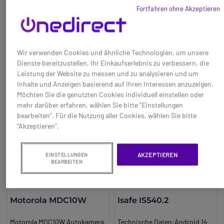
19,95 €
147,35 €
Displayschutzfolien.
Long_description:
Fortfahren ohne Akzeptieren
Anbringung.
Kandao Qoocam Fun:
Ref: MYIRONVTPCASE
Ref: KANQOOCAMFUN
Vlogging-Kamera mit USB-C-
Anschluss
Jetzt kaufen
Jetzt kaufen
Die Kandao Qoocam Fun ist
Wir verwenden Cookies und ähnliche Technologien, um unsere
eine Vlogging-Kamera, die über
Dienste bereitzustellen, Ihr Einkaufserlebnis zu verbessern, die
die QooCam APP-App
Leistung der Website zu messen und zu analysieren und um
funktioniert. Sobald Sie diese
Inhalte und Anzeigen basierend auf Ihren Interessen anzuzeigen.
auf Ihr Smartphone
Möchten Sie die genutzten Cookies individuell einstellen oder
heruntergeladen haben,
mehr darüber erfahren, wählen Sie bitte "Einstellungen
können Sie die Kamera über
bearbeiten". Für die Nutzung aller Cookies, wählen Sie bitte
einen USB-C-Anschluss mit
"Akzeptieren".
Ihrem Telefon verbinden und
loslegen.
Sie ist ideal, um Fotos in
AKZEPTIEREN
EINSTELLUNGEN
BEARBEITEN
besserer Qualität aufzunehmen
als die integrierte Kamera eines
Smartphones. Sie ermöglicht
es Ihnen, die besten Momente
Motorola MDC10W
Isafe IS540.2
in 360º einzufangen. Reisen,
Geschäfte, Veranstaltungen -
Motorola MDC10W Autokamera.
Technische Daten:Android 14