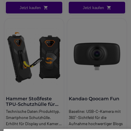
Technologie ist das GX6 PRO
Jetzt kaufen
Jetzt kaufen
die ideale Wahl.
Hammer Stoßfeste
Kandao Qoocam Fun
TPU-Schutzhülle für
Iron V
Technische Daten:Produkttyp.
Baseline:
USB-C-Kamera mit
Smartphone Schutzhülle.
360˚-Sichtfeld für die
Erhöht für Display und Kamera.
Aufnahme hochwertiger Blogs
Zugänglichkeit. Kompatibel mit
Brand:
Kandao