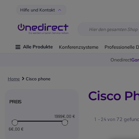
Hilfe und Kontakt
Alle Produkte
Konferenzsysteme
Professionelle 
Onedirect
Gar
Home
Cisco phone
Cisco P
PREIS
1999€
,00 €
1 - 24 von
72
gefund
6€
,00 €