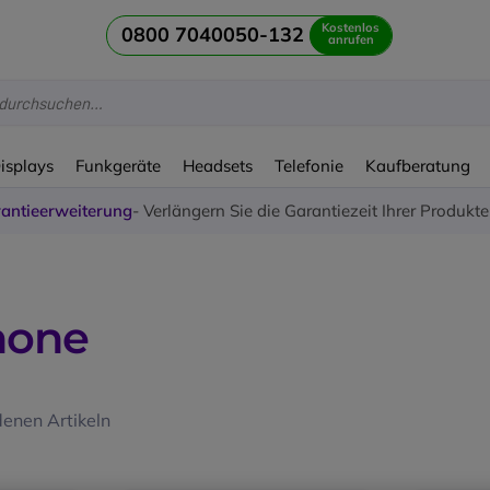
Kostenlos
0800 7040050-132
anrufen
Displays
Funkgeräte
Headsets
Telefonie
Kaufberatung
antieerweiterung
- Verlängern Sie die Garantiezeit Ihrer Produkt
hone
enen Artikeln