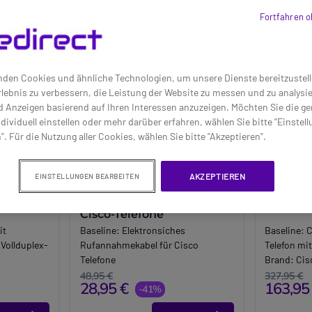
Fortfahren o
den Cookies und ähnliche Technologien, um unsere Dienste bereitzustell
lebnis zu verbessern, die Leistung der Website zu messen und zu analys
d Anzeigen basierend auf Ihren Interessen anzuzeigen. Möchten Sie die g
dividuell einstellen oder mehr darüber erfahren, wählen Sie bitte "Einstel
". Für die Nutzung aller Cookies, wählen Sie bitte "Akzeptieren".
AKZEPTIEREN
EINSTELLUNGEN BEARBEITEN
1
EPOS CEHS-CI 01 für
Cisco 78
Cisco-Telefone
it
Baseline:
Elektronsiches
Baseline:
C
Vollduplex-
Rufannahmekabel für Cisco
Telefon mi
Telefone
Brand:
Cis
Brand:
EPOS
Long_descr
48,95 €
327,95 €
28,95 €
163,95
Long_description:
-41%
Cisco 7841 
EPOS elektronische Rufannahme
Steigern Si