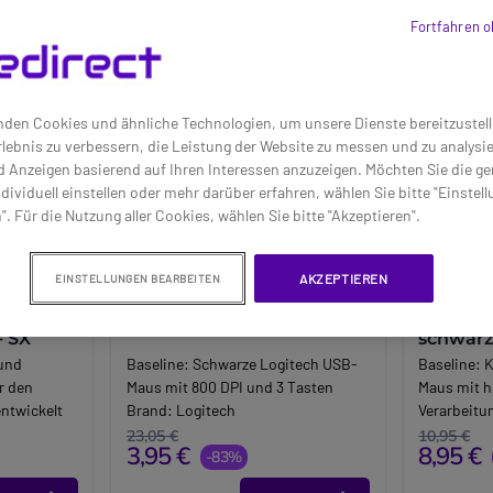
Fortfahren o
den Cookies und ähnliche Technologien, um unsere Dienste bereitzustell
lebnis zu verbessern, die Leistung der Website zu messen und zu analys
d Anzeigen basierend auf Ihren Interessen anzuzeigen. Möchten Sie die g
dividuell einstellen oder mehr darüber erfahren, wählen Sie bitte "Einstel
". Für die Nutzung aller Cookies, wählen Sie bitte "Akzeptieren".
AKZEPTIEREN
EINSTELLUNGEN BEARBEITEN
FT FOR
Logitech USB-Maus B100
CHERRY
- SX
schwar
 und
Baseline:
Schwarze Logitech USB-
Baseline:
K
ür den
Maus mit 800 DPI und 3 Tasten
Maus mit h
entwickelt
Brand:
Logitech
Verarbeitu
g aus
Long_description:
Brand:
CH
23,05 €
10,95 €
3,95 €
8,95 €
alität,
Logitech B100 USB Optische Maus
-83%
Long_descr
nd langer
Optische USB-Maus mit 3 Tasten
CHERRY PC