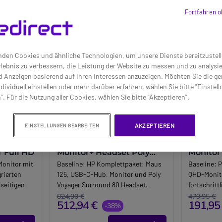
Fortfahren o
den Cookies und ähnliche Technologien, um unsere Dienste bereitzustell
lebnis zu verbessern, die Leistung der Website zu messen und zu analys
d Anzeigen basierend auf Ihren Interessen anzuzeigen. Möchten Sie die g
dividuell einstellen oder mehr darüber erfahren, wählen Sie bitte "Einstel
". Für die Nutzung aller Cookies, wählen Sie bitte "Akzeptieren".
AKZEPTIEREN
EINSTELLUNGEN BEARBEITEN
00EU 27
Pack HP 125 + Hub +
Dell Pr
r Full HD
Monitor+ Headset Poly
Monitor
Voyager Surround 80
Monitor mit
Baseline:
HP Komplettpaket: Maus
Baseline:
P
rierten
125, USB-C-Hub, Monitor und Poly
QHD-Monito
seitigen
Voyager Surround 80 Headset.
fortschrit
 für Büro
Konnektivität, Sound und
hoher Aufl
824,90 €
479,95 €
512,94 €
191,95
Produktivität
-38%
und profess
Long_description:
Brand:
Dell