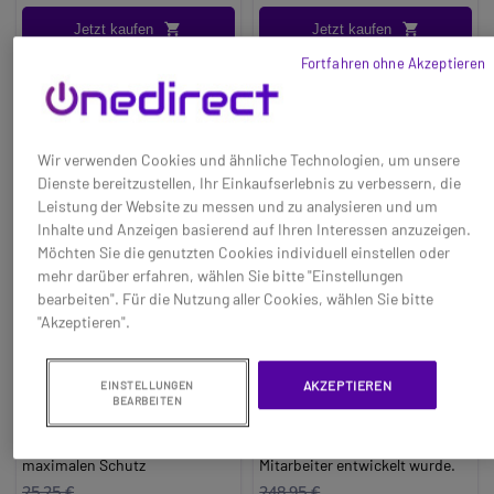
Bluetooth Headset
Jetzt kaufen
Jetzt kaufen
Das EPOS Adapt 360 Headset
Fortfahren ohne Akzeptieren
ist das ideale Werkzeug für
Profis, die ein High-End-
Produkt wünschen, das ihren
Anforderungen entspricht: Mit
der
ANC (Active Noise
Wir verwenden Cookies und ähnliche Technologien, um unsere
Cancellation)-
Dienste bereitzustellen, Ihr Einkaufserlebnis zu verbessern, die
Geräuschunterdrückung
Leistung der Website zu messen und zu analysieren und um
bleiben Sie auch in einer lauten
Inhalte und Anzeigen basierend auf Ihren Interessen anzuzeigen.
Umgebung konzentriert und
Möchten Sie die genutzten Cookies individuell einstellen oder
steigern Ihre Produktivität. Mit
mehr darüber erfahren, wählen Sie bitte "Einstellungen
seiner drahtlosen
bearbeiten". Für die Nutzung aller Cookies, wählen Sie bitte
Mehrpunktverbindung
"Akzeptieren".
(Bluetooth) können Sie je nach
Ihren Aufgaben einfach und
EPOS Tragetasche für
EPOS ADAPT 361
AKZEPTIEREN
EINSTELLUNGEN
schnell von einem Gerät zum
Adapt 360
BEARBEITEN
anderen wechseln. Sie werden
Baseline:
Tragetasche für
Baseline:
Das drahtlose
in der Lage sein, Anrufe mit
Adapt 360 - ideal für
Audiosystem, das für mobile
guter Tonqualität und mit einer
maximalen Schutz
Mitarbeiter entwickelt wurde.
für Microsoft Teams und
Brand:
EPOS
Brand:
EPOS
25,25 €
248,95 €