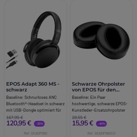
EPOS Adapt 360 MS -
Schwarze Ohrpolster
schwarz
von EPOS für den
EPOS Adapt 360
Baseline:
Schnurloses ANC
Baseline:
Ein Paar
Bluetooth®-Headset in schwarz
hochwertige, schwarze EPOS-
mit USB-Dongle optimiert für
Kunstleder-Ersatzohrpolster
Microsoft-Teams
für den EPOS Adapt 360
167,95 €
28,55 €
120,95 €
15,95 €
Brand:
EPOS
Brand:
EPOS
-28%
-44%
Long_description:
Ref: SEADP360
Ref: SEADP360CO
EPOS - Adapt 360 MS -