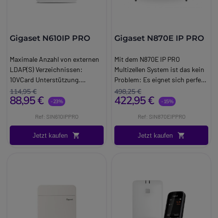
Gigaset N610IP PRO
Gigaset N870E IP PRO
Maximale Anzahl von externen
Mit dem N870E IP PRO
LDAP(S) Verzeichnissen:
Multizellen System ist das kein
10VCard Unterstützung.
Problem: Es eignet sich perfekt
Sicherheitscode: TLS, SRTP,
für den Mischbetrieb mit den
114,95 €
498,25 €
88,95 €
422,95 €
SIP, SIPS, HTTP,
Standard N870 IP PRO
-23%
-15%
HTTPSUnterstützung für viele
Multizellen von Gigaset.
Ref: SIN610IPPRO
Ref: SIN870EIPPRO
Plattformen, einschließlich
Während sich das N870 IP PRO
Broadsoft, Asterisk und
vor allem in Innenräumen
Jetzt kaufen
Jetzt kaufen
3CXZentrales Verzeichnis mit
bewährt hat, können Sie mit
2000 Einträgen.
Hilfe des N870E IP PRO dank
Anschlussmöglichkeit externer
Antennen von Drittanbietern
schnurlos in Außenbereichen
telefonieren.