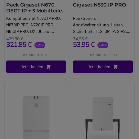
Pack Gigaset N670
Gigaset N530 IP PRO
DECT IP + 3 Mobilteile
S700H PRO
Kompatibel mit N870 IP PRO,
Funktionen:
N670IP PRO, N720IP PRO;
Anrufweiterleitung, Halten.
N510IP PRO, DX800 aio.
Sicherheit: TLS; SRTP; SIPS;
Spannungsversorgung: 2 AAA
HTTP;
429,80 €
74,95 €
321,85 €
53,95 €
Batterien. Kalender, Alarm,
HTTPSStromversorgung: Po.
-25%
-28%
programmierbare Tasten.
Gigaset N530IP Pro. Die Gigaset
Ref: SIN6703S700
Ref: SIN530IPPRO
Reichweite: 50m innen/300m
N530IP Pro wurde entwickelt,
außen. Telefonbuch mit 500
um die
Jetzt kaufen
Jetzt kaufen
Einträgen.
Kommunikationsbedürfnisse
Anruferidentifizierung.
von kleinen Unternehmen zu
erfüllen.