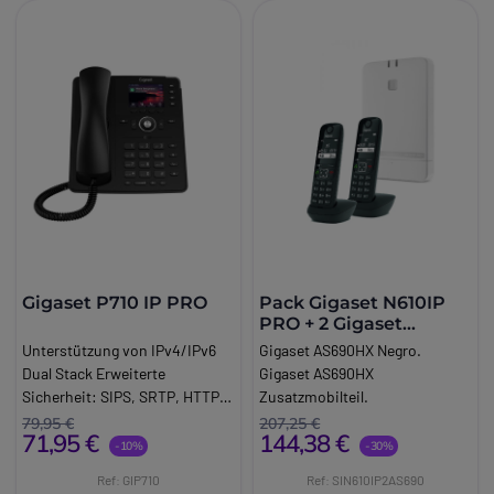
Gigaset P710 IP PRO
Pack Gigaset N610IP
PRO + 2 Gigaset
AS690HX schwarz
Unterstützung von IPv4/IPv6
Gigaset AS690HX Negro.
Dual Stack Erweiterte
Gigaset AS690HX
Sicherheit: SIPS, SRTP, HTTPS,
Zusatzmobilteil.
802.1X Authentifizierung.
79,95 €
207,25 €
71,95 €
144,38 €
Vereinfachte Bereitstellung mit
-10%
-30%
GRAPE und Plug & Play. Gigaset
Ref: GIP710
Ref: SIN610IP2AS690
P710 IP PRO Professionelles