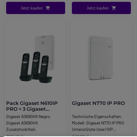
Desktop Vo. IP Telefon.
Jetzt kaufen
Jetzt kaufen
Pack Gigaset N610IP
Gigaset N770 IP PRO
PRO + 3 Gigaset
AS690HX schwarz
Gigaset AS690HX Negro.
Technische Eigenschaften.
Gigaset AS690HX
Modell: Gigaset N770 IP PRO
Zusatzmobilteil.
Unterstützte User/SIP
Accounts: bis zu 100
253,40 €
349,95 €