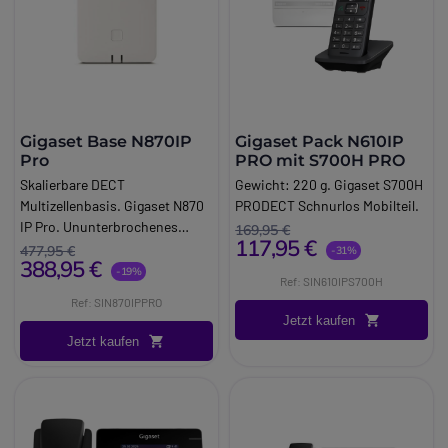
Gigaset Base N870IP
Gigaset Pack N610IP
Pro
PRO mit S700H PRO
Skalierbare DECT
Gewicht: 220 g. Gigaset S700H
Multizellenbasis. Gigaset N870
PRODECT Schnurlos Mobilteil.
IP Pro. Ununterbrochenes
169,95 €
117,95 €
Roaming und Handover. LDAP
477,95 €
-31%
388,95 €
Telefonbuch(e).
-19%
Ref: SIN610IPS700H
Ref: SIN870IPPRO
Jetzt kaufen
Jetzt kaufen