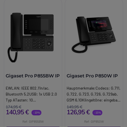
Gigaset Pro P855BW IP
Gigaset Pro P850W IP
EWLAN: IEEE 802.11n/ac.
Hauptmerkmale:Codecs: G.711,
Bluetooth 5.2USB: 1x USB 2.0
G.722, G.723, G.726, G.729ab,
Typ ATasten: 10
GSM 6.10Klingeltöne: eingebaut
programmierbare, 4
und zuweisbar. LAN
174,95 €
149,95 €
140,95 €
126,95 €
kontextabhängige, 5 Wege.
Anschlüsse:2x Gigabit
-19%
-15%
Ethernet RJ45 mit Po. EWLAN:
Ref: GIP855BW
Ref: GIP850W
IEEE 802.11n/ac.