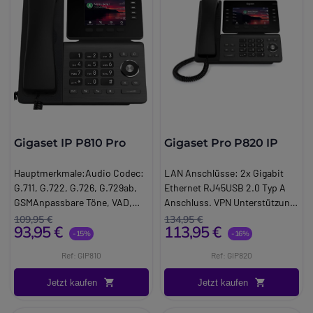
Gigaset IP P810 Pro
Gigaset Pro P820 IP
Hauptmerkmale:Audio Codec:
LAN Anschlüsse: 2x Gigabit
G.711, G.722, G.726, G.729ab,
Ethernet RJ45USB 2.0 Typ A
GSMAnpassbare Töne, VAD,
Anschluss. VPN Unterstützung,
CNGBildschirmgröße: 3,36",
TLS, SRTP, SIPSTasten: 8
109,95 €
134,95 €
93,95 €
113,95 €
320x240 px, TFT12 SIP Konten,
Funktionstasten + 4
-15%
-16%
3 Wege Konferenzen.
kontextbezogene Tasten + 5
Ref: GIP810
Ref: GIP820
Schnittstellen: 2x Gigabit
Wege Navigation.
RJ45, USB
Jetzt kaufen
Jetzt kaufen
2.0Stromversorgung: Po.