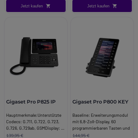
Stromversorgung: Po.
Jetzt kaufen
Jetzt kaufen
Gigaset Pro P825 IP
Gigaset Pro P800 KEY
Hauptmerkmale:Unterstützte
Baseline:
Erweiterungsmodul
Codecs: G.711, G.722, G.723,
mit 6,8-Zoll-Display, 60
G.726, G.729ab, GSMDisplay: 5"
programmierbaren Tasten und
HD, 480x272 Auflösung.
USB-Anschluss: optimiert die
139,95 €
144,95 €