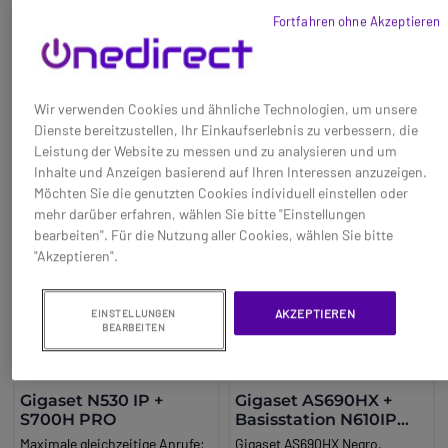
173,44 €
249,95 €
Gleichzeitige Gespräche: bis zu
-32%
-29%
Fortfahren ohne Akzeptieren
30 parallele Kanäle Multicell
Ref: SIN610IP3AS690
Ref: SIN770IPPRO
Support: bis zu 20 N770
Basisstationen pro Multicell
Jetzt kaufen
Jetzt kaufen
(Integrator/DECT Manager) Vo.
Wir verwenden Cookies und ähnliche Technologien, um unsere
Dienste bereitzustellen, Ihr Einkaufserlebnis zu verbessern, die
Leistung der Website zu messen und zu analysieren und um
Inhalte und Anzeigen basierend auf Ihren Interessen anzuzeigen.
Möchten Sie die genutzten Cookies individuell einstellen oder
mehr darüber erfahren, wählen Sie bitte "Einstellungen
bearbeiten". Für die Nutzung aller Cookies, wählen Sie bitte
"Akzeptieren".
AKZEPTIEREN
EINSTELLUNGEN
BEARBEITEN
Gigaset N530 IP +
Gigaset AS690HX +
S700H PRO
Basisstation N610IP
PRO
Maximale gleichzeitige Anrufe:
Gigaset AS690HX Negro.