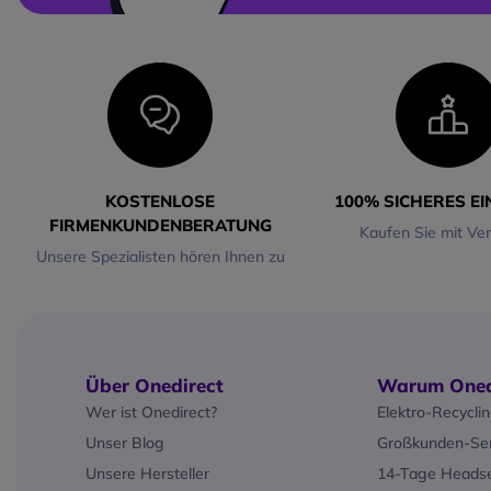
verrutschende Kopfhöre
Lange Akkulaufzeit
Mit einer Wiedergabezeit
12 Stunden sind diese K
perfekt für lange Laufst
Trainingseinheiten geei
dass Sie sich um das Au
kümmern müssen.
Wasserdicht nach IP55
KOSTENLOSE
100% SICHERES E
Egal, ob Sie im Regen jo
FIRMENKUNDENBERATUNG
Kaufen Sie mit Ve
beim Training schwitzen,
OpenRun Pro 2 ist für all
Unsere Spezialisten hören Ihnen zu
Bedingungen gerüstet un
sich nicht von Nässe auf
Klare Anrufe
Mit einem fortschrittlich
Algorithmus zur
Über Onedirect
Warum Oned
Geräuschunterdrückung 
Wer ist Onedirect?
Elektro-Recycli
doppelten Mikrofone für 
Sprachübertragung, selbs
Unser Blog
Großkunden-Ser
Umgebungen. Ideal für A
Unsere Hersteller
14-Tage Headse
während des Sports ode