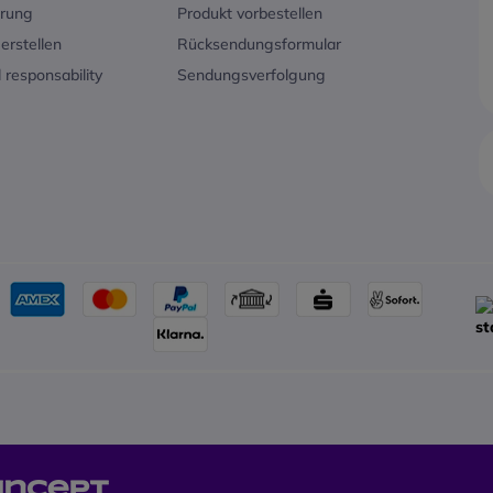
erung
Produkt vorbestellen
unterwegs.
Akku biete
2 bieten
Die SHOKZ OpenRun Pro 2 bieten
Wiedergabe
erstellen
Rücksendungsformular
stklassigen
Ihnen nicht nur einen erstklassigen
Schnelllad
 responsability
Sendungsverfolgung
lexibilität,
Klang, sondern auch die Flexibilität,
nach nur 5
tiv zu
die Sie benötigen, um aktiv zu
2,5 Stunde
 robust und
bleiben. Sie sind leicht, robust und
vollständig
le, die
eignen sich perfekt für alle, die
1 Stunde.
jeder
Musik und Gespräche in jeder
Softwareko
n.
Situation genießen wollen.
Das Headse
ie beim
Beispielsweise können Sie beim
gängigen
usik hören
Training Ihre Lieblingsmusik hören
Kommunika
hmen, ohne
oder Anrufe entgegennehmen, ohne
Microsoft
n. Das ist
die Kopfhörer abzunehmen. Das ist
Meet
. Über
im Joggen,
besonders praktisch beim Joggen,
und Androi
ssstudio.
Radfahren oder im Fitnessstudio.
zwischen 
en:
Technische Eigenschaften:
wählen un
ModellOpenRun Pro
durchführe
uetooth
2ÜbertragungstechnikBluetooth
Technische
 - 20000
5.3Kopfhörerfrequenz20 - 20000
Modellnum
pazität150
HzGewicht30,3 gAkku-Kapazität150
Frequenzbe
mAhWiedergabezeit12
Empfindlic