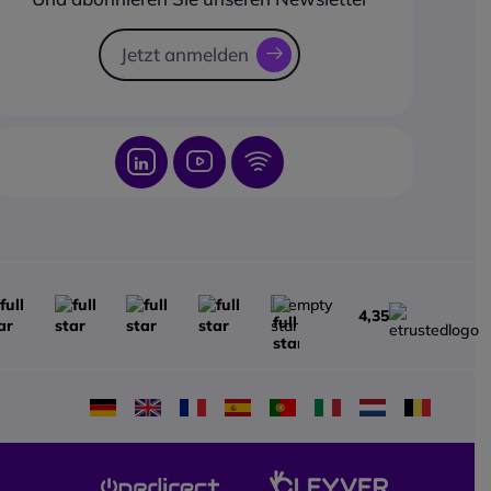
t bis zu
12 Stunden
zeit
. Eine
Jetzt anmelden
efunktion ermöglicht
 Minuten
Ladezeit bis zu
n
Nutzung. Die
e Ladezeit beträgt etwa
mpatibilität
t ist kompatibel mit
tionsplattformen wie
 Teams, Zoom und Google
 die Shokz-App für iOS
4,35
d können Nutzer
verschiedenen EQ-Modi
d Firmware-Updates
n.
 Spezifikationen
mer: S821-MN-BK
reich: 20 Hz – 20 kHz
hkeit: 96 dB SPL