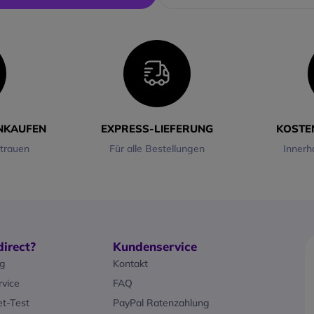
r.
verrutschende Kopfhörer.
Das
ergon
Lange Akkulaufzeit
um
2 cm k
 von bis zu
Mit einer Wiedergabezeit von bis zu
als die St
opfhörer
12 Stunden sind diese Kopfhörer
gewährleist
recken oder
perfekt für lange Laufstrecken oder
insbesonder
gnet, ohne
Trainingseinheiten geeignet, ohne
einem Gew
fladen
dass Sie sich um das Aufladen
flexiblen 
kümmern müssen.
Tragekomfo
Wasserdicht nach IP55
Gebrauch.
INKAUFEN
EXPRESS-LIEFERUNG
KOSTE
ggen oder
Egal, ob Sie im Regen joggen oder
schützt vo
rtrauen
Für alle Bestellungen
Innerh
 der
beim Training schwitzen, der
Spritzwass
e
OpenRun Pro 2 ist für alle
Konnektivi
d lässt
Bedingungen gerüstet und lässt
ist es kom
halten.
sich nicht von Nässe aufhalten.
Dank
Bluet
Klare Anrufe
Headset st
en KI-
Mit einem fortschrittlichen KI-
Tablets un
Algorithmus zur
Die Multip
irect?
Kundenservice
sorgen die
Geräuschunterdrückung sorgen die
die gleichz
ng
Kontakt
klare
doppelten Mikrofone für klare
zwei Gerät
t in lauten
Sprachübertragung, selbst in lauten
beträgt bis
vice
FAQ
nrufe
Umgebungen. Ideal für Anrufe
Akkulaufzei
t-Test
PayPal Ratenzahlung
r
während des Sports oder
Der integr