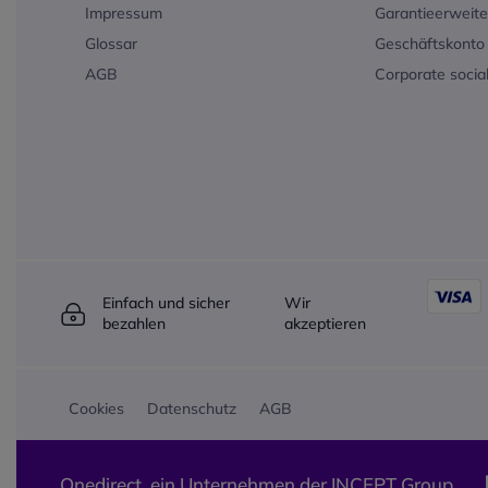
Impressum
Garantieerweit
unterwegs.
Die SHOKZ OpenRun Pro 
Glossar
Geschäftskonto 
Ihnen nicht nur einen er
AGB
Corporate social
Klang, sondern auch die F
die Sie benötigen, um ak
bleiben. Sie sind leicht,
eignen sich perfekt für al
Musik und Gespräche in 
Situation genießen wolle
Beispielsweise können S
Training Ihre Lieblingsm
oder Anrufe entgegenne
die Kopfhörer abzunehme
Einfach und sicher
Wir
besonders praktisch be
bezahlen
akzeptieren
Radfahren oder im Fitne
Technische Eigenschaft
ModellOpenRun Pro
2ÜbertragungstechnikBl
Cookies
Datenschutz
AGB
5.3Kopfhörerfrequenz20
HzGewicht30,3 gAkku-Ka
mAhWiedergabezeit12
Onedirect, ein Unternehmen der INCEPT Group