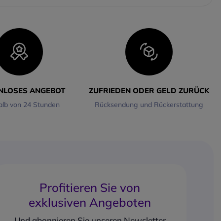
omische Design
mit einer
ürzeren Nackenbandlänge
andardversion
et einen sicheren Sitz,
e für kleinere Köpfe. Mit
icht von nur
30,3 g
und
Ohrbügeln bietet es hohen
rt auch bei längerem
 Die
IP55-Zertifizierung
NLOSES ANGEBOT
ZUFRIEDEN ODER GELD ZURÜCK
r Schweiß und
alb von 24 Stunden
Rücksendung und Rückerstattung
er.
tät: Mit welchen Geräten
patibel?
ooth 5.3
lässt sich das
abil mit Smartphones,
d Computern verbinden.
oint-Funktion ermöglicht
eitige Verbindung mit
Profitieren Sie von
en. Die Reichweite
 zu 10 Meter.
exklusiven Angeboten
t (kabellos)
ierte Lithium-Polymer-
Und abonnieren Sie unseren Newsletter