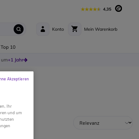
4,35
Konto
Mein Warenkorb
Top 10
e um
+1 Jahr
hne Akzeptieren
en, Ihr
ieren und um
enutzten
lungen